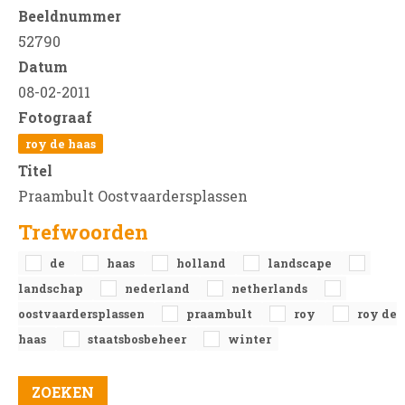
Beeldnummer
52790
Datum
08-02-2011
Fotograaf
roy de haas
Titel
Praambult Oostvaardersplassen
Trefwoorden
de
haas
holland
landscape
landschap
nederland
netherlands
oostvaardersplassen
praambult
roy
roy de
haas
staatsbosbeheer
winter