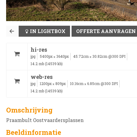
IN LIGHTBOX
OFFERTE AANVRAGEN
hi-res
jpg
5400px
3640px
45.72cm
30.82cm @300 DPI
x
x
14.2 mb (14539 kb)
web-res
jpg
1200px
809px
10.16cm
6.85cm @300 DPI
x
x
14.2 mb (14539 kb)
Omschrijving
Praambult Oostvaardersplassen
Beeldinformatie