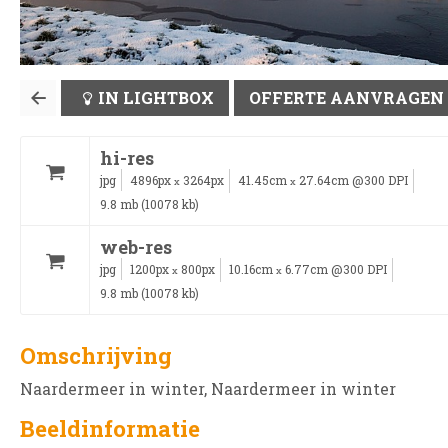
IN LIGHTBOX
OFFERTE AANVRAGEN
hi-res
jpg
4896px
3264px
41.45cm
27.64cm @300 DPI
x
x
9.8 mb (10078 kb)
web-res
jpg
1200px
800px
10.16cm
6.77cm @300 DPI
x
x
9.8 mb (10078 kb)
Omschrijving
Naardermeer in winter, Naardermeer in winter
Beeldinformatie