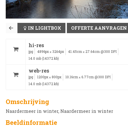
IN LIGHTBOX
OFFERTE AANVRAGEN
hi-res
jpg
4896px
3264px
41.45cm
27.64cm @300 DPI
x
x
14.0 mb (14372 kb)
web-res
jpg
1200px
800px
10.16cm
6.77cm @300 DPI
x
x
14.0 mb (14372 kb)
Omschrijving
Naardermeer in winter, Naardermeer in winter
Beeldinformatie