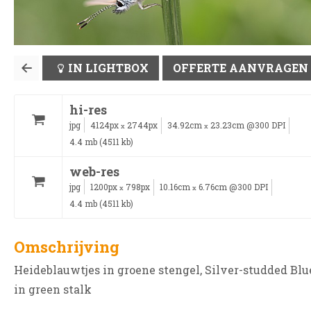
IN LIGHTBOX
OFFERTE AANVRAGEN
hi-res
jpg
4124px
2744px
34.92cm
23.23cm @300 DPI
x
x
4.4 mb (4511 kb)
web-res
jpg
1200px
798px
10.16cm
6.76cm @300 DPI
x
x
4.4 mb (4511 kb)
Omschrijving
Heideblauwtjes in groene stengel, Silver-studded Blu
in green stalk