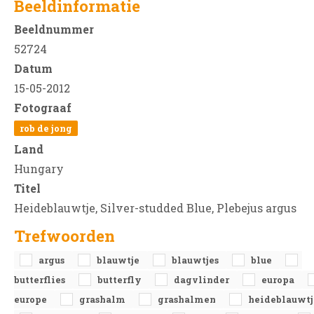
Beeldinformatie
Beeldnummer
52724
Datum
15-05-2012
Fotograaf
rob de jong
Land
Hungary
Titel
Heideblauwtje, Silver-studded Blue, Plebejus argus
Trefwoorden
argus
blauwtje
blauwtjes
blue
butterflies
butterfly
dagvlinder
europa
europe
grashalm
grashalmen
heideblauwtj