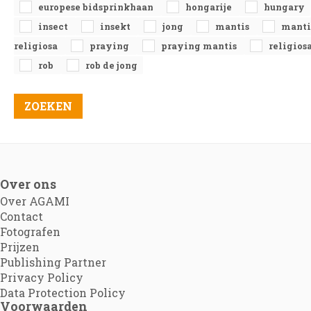
europese bidsprinkhaan
hongarije
hungary
insect
insekt
jong
mantis
manti
religiosa
praying
praying mantis
religios
rob
rob de jong
Over ons
Over AGAMI
Contact
Fotografen
Prijzen
Publishing Partner
Privacy Policy
Data Protection Policy
Voorwaarden