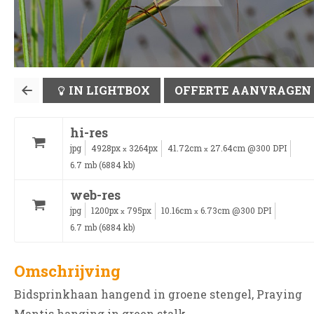
IN LIGHTBOX
OFFERTE AANVRAGEN
hi-res
jpg
4928px
3264px
41.72cm
27.64cm @300 DPI
x
x
6.7 mb (6884 kb)
web-res
jpg
1200px
795px
10.16cm
6.73cm @300 DPI
x
x
6.7 mb (6884 kb)
Omschrijving
Bidsprinkhaan hangend in groene stengel, Praying
Mantis hanging in green stalk