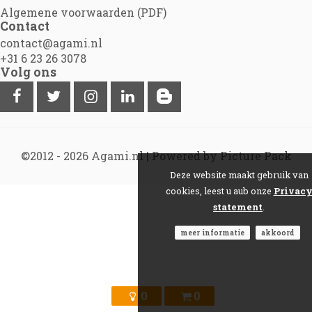
Algemene voorwaarden (PDF)
Contact
contact@agami.nl
+31 6 23 26 3078
Volg ons
©2012 - 2026
Agami.nl
|
Powered by Picture Pack
Deze website maakt gebruik van
cookies, leest u aub onze
Privac
statement
.
meer informatie
akkoord
0
0