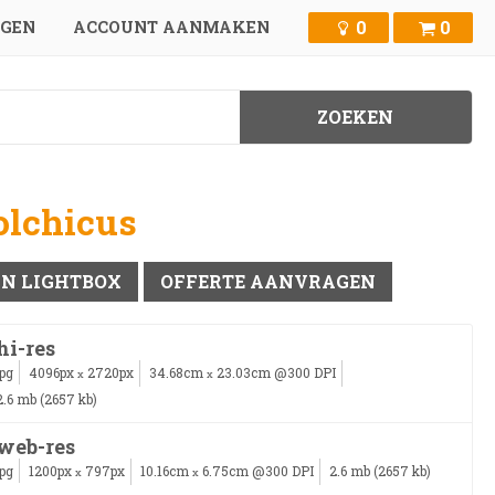
0
0
GGEN
ACCOUNT AANMAKEN
olchicus
IN LIGHTBOX
OFFERTE AANVRAGEN
hi-res
jpg
4096px
2720px
34.68cm
23.03cm @300 DPI
x
x
2.6 mb (2657 kb)
web-res
jpg
1200px
797px
10.16cm
6.75cm @300 DPI
2.6 mb (2657 kb)
x
x