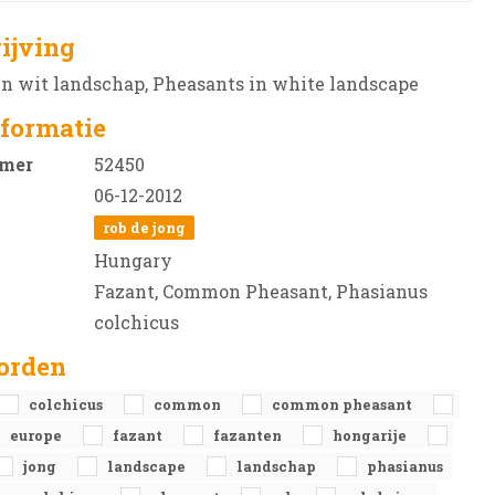
ijving
in wit landschap, Pheasants in white landscape
formatie
mer
52450
06-12-2012
rob de jong
Hungary
Fazant, Common Pheasant, Phasianus
colchicus
orden
colchicus
common
common pheasant
europe
fazant
fazanten
hongarije
jong
landscape
landschap
phasianus