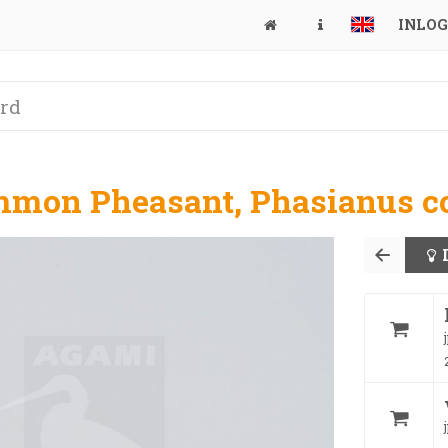
INLO
mmon Pheasant, Phasianus c