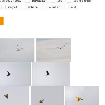
nus colchicus
pheasant
rob
rob de jong
vogel
white
winter
wit