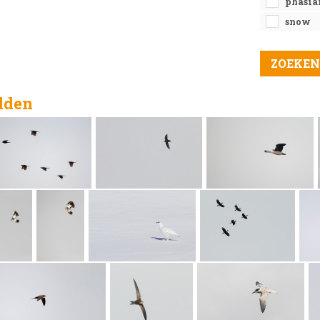
phasia
snow
elden