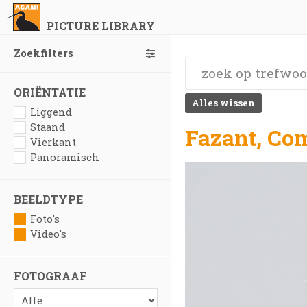
PICTURE LIBRARY
Zoekfilters
ORIËNTATIE
Alles wissen
Liggend
Staand
Fazant, Co
Vierkant
Panoramisch
BEELDTYPE
Foto's
Video's
FOTOGRAAF