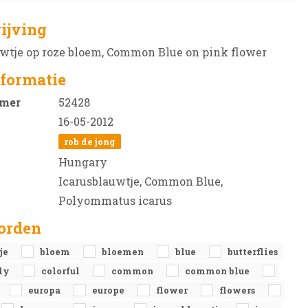
ijving
uwtje op roze bloem, Common Blue on pink flower
formatie
mer
52428
16-05-2012
rob de jong
Hungary
Icarusblauwtje, Common Blue,
Polyommatus icarus
orden
je
bloem
bloemen
blue
butterflies
fly
colorful
common
common blue
europa
europe
flower
flowers