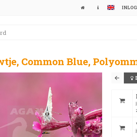
INLO
wtje, Common Blue, Polyomm