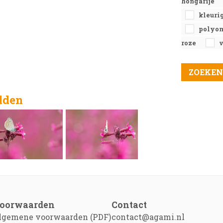
hongarije
kleuri
polyom
roze
v
elden
oorwaarden
Contact
lgemene voorwaarden (PDF)
contact@agami.nl