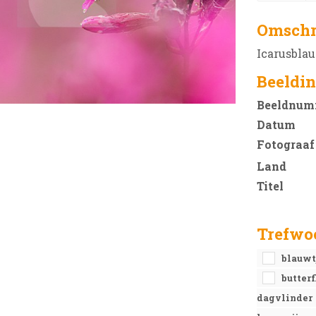
Omschr
Icarusbla
Beeldin
Beeldnum
Datum
Fotograaf
Land
Titel
Trefwo
blauwt
butter
dagvlinder