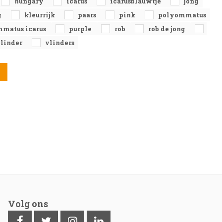
hungary
icarus
icarusblauwtje
jong
g
kleurrijk
paars
pink
polyommatus
matus icarus
purple
rob
rob de jong
linder
vlinders
Volg ons