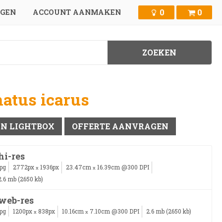
0
0
GGEN
ACCOUNT AANMAKEN
atus icarus
IN LIGHTBOX
OFFERTE AANVRAGEN
hi-res
jpg
2772px
1936px
23.47cm
16.39cm @300 DPI
x
x
2.6 mb (2650 kb)
web-res
jpg
1200px
838px
10.16cm
7.10cm @300 DPI
2.6 mb (2650 kb)
x
x