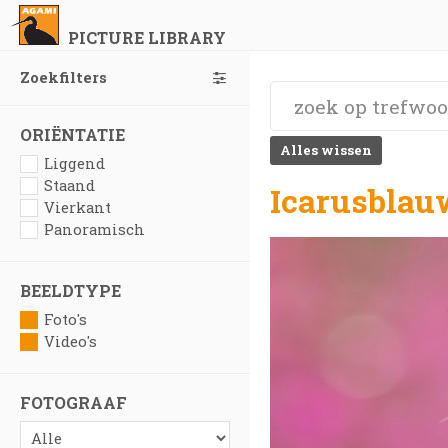
PICTURE LIBRARY
Zoekfilters
ORIËNTATIE
Alles wissen
Liggend
Staand
Icarusblau
Vierkant
Panoramisch
BEELDTYPE
Foto's
Video's
FOTOGRAAF