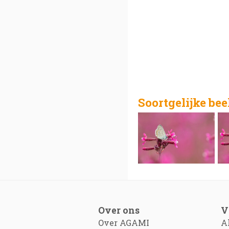
Soortgelijke be
Over ons
V
Over AGAMI
A