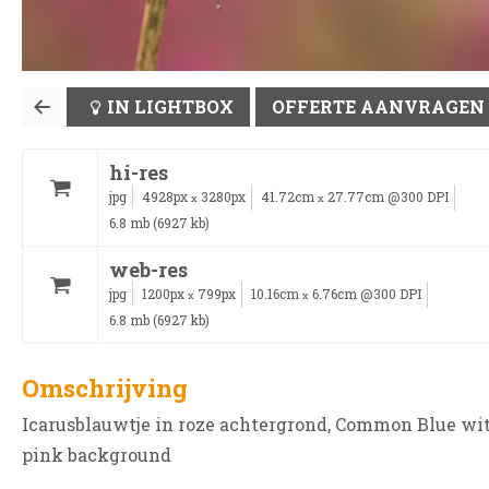
IN LIGHTBOX
OFFERTE AANVRAGEN
hi-res
jpg
4928px
3280px
41.72cm
27.77cm @300 DPI
x
x
6.8 mb (6927 kb)
web-res
jpg
1200px
799px
10.16cm
6.76cm @300 DPI
x
x
6.8 mb (6927 kb)
Omschrijving
Icarusblauwtje in roze achtergrond, Common Blue wi
pink background