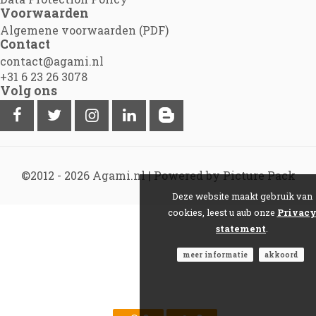
Voorwaarden
Algemene voorwaarden (PDF)
Contact
contact@agami.nl
+31 6 23 26 3078
Volg ons
©2012 - 2026
Agami.nl
|
Powered by Picture Pack
Deze website maakt gebruik van
cookies, leest u aub onze
Privac
statement
.
meer informatie
akkoord