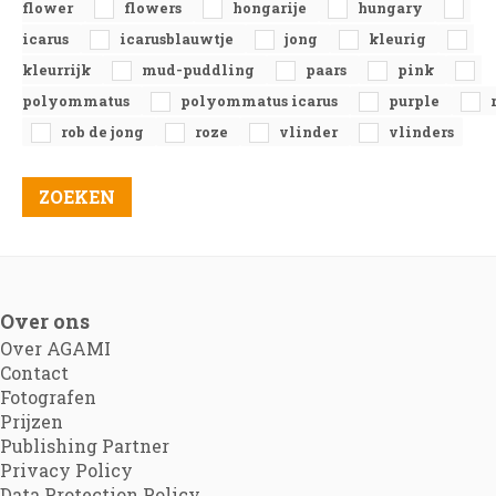
flower
flowers
hongarije
hungary
icarus
icarusblauwtje
jong
kleurig
kleurrijk
mud-puddling
paars
pink
polyommatus
polyommatus icarus
purple
rob de jong
roze
vlinder
vlinders
Over ons
Over AGAMI
Contact
Fotografen
Prijzen
Publishing Partner
Privacy Policy
Data Protection Policy