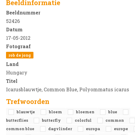
Beeldinformatie
Beeldnummer
52426
Datum
17-05-2012
Fotograaf
rob de jong
Land
Hungary
Titel
Icarusblauwtje, Common Blue, Polyommatus icarus
Trefwoorden
blauwtje
bloem
bloemen
blue
butterflies
butterfly
colorful
common
common blue
dagvlinder
europa
europe