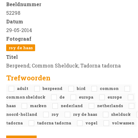
Beeldnummer
52298
Datum
29-05-2014
Fotograaf
roy de haas
Titel
Bergeend; Common Shelduck; Tadorna tadorna
Trefwoorden
adult
bergeend
bird
common
common shelduck
de
europa
europe
haas
marken
nederland
netherlands
noord-holland
roy
roy de haas
shelduck
tadorna
tadorna tadorna
vogel
volwassen