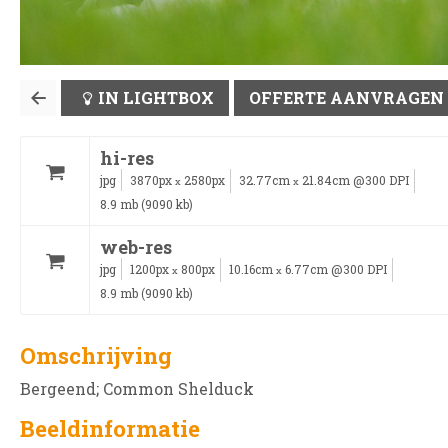
IN LIGHTBOX
OFFERTE AANVRAGEN
hi-res
jpg
3870px
2580px
32.77cm
21.84cm @300 DPI
x
x
8.9 mb (9090 kb)
web-res
jpg
1200px
800px
10.16cm
6.77cm @300 DPI
x
x
8.9 mb (9090 kb)
Omschrijving
Bergeend; Common Shelduck
Beeldinformatie