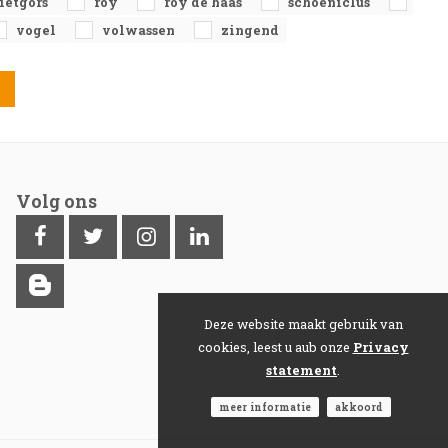
rietgors
roy
roy de haas
schoeniclus
vogel
volwassen
zingend
Volg ons
Deze website maakt gebruik van
cookies, leest u aub onze
Privacy
statement
.
meer informatie
akkoord