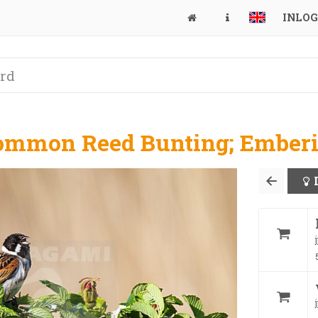
INLO
Common Reed Bunting; Emberi