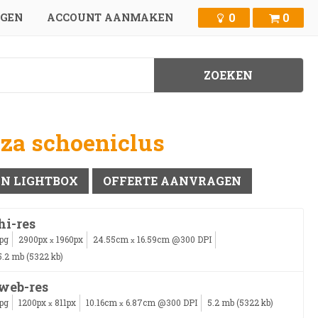
0
0
GGEN
ACCOUNT AANMAKEN
za schoeniclus
IN LIGHTBOX
OFFERTE AANVRAGEN
hi-res
jpg
2900px
1960px
24.55cm
16.59cm @300 DPI
x
x
5.2 mb (5322 kb)
web-res
jpg
1200px
811px
10.16cm
6.87cm @300 DPI
5.2 mb (5322 kb)
x
x