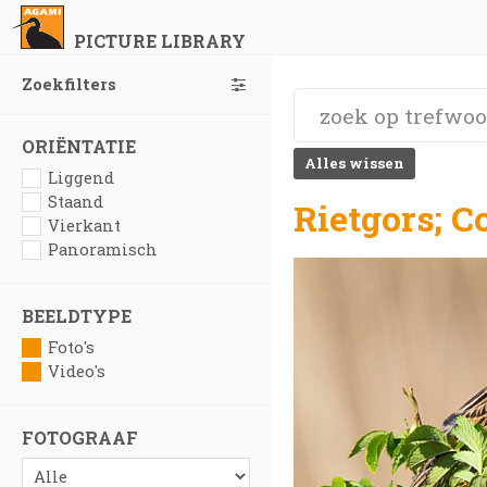
PICTURE LIBRARY
Zoekfilters
ORIËNTATIE
Alles wissen
Liggend
Staand
Rietgors; 
Vierkant
Panoramisch
BEELDTYPE
Foto's
Video's
FOTOGRAAF