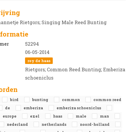
ijving
annetje Rietgors; Singing Male Reed Bunting
formatie
mer
52294
06-05-2014
roy de haas
Rietgors; Common Reed Bunting; Emberiza
schoeniclus
orden
bird
bunting
common
common reed
de
emberiza
emberiza schoeniclus
europe
exel
haas
male
man
nederland
netherlands
noord-holland