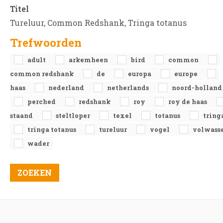
Titel
Tureluur, Common Redshank, Tringa totanus
Trefwoorden
adult
arkemheen
bird
common
common redshank
de
europa
europe
haas
nederland
netherlands
noord-holland
perched
redshank
roy
roy de haas
staand
steltloper
texel
totanus
tring
tringa totanus
tureluur
vogel
volwass
wader