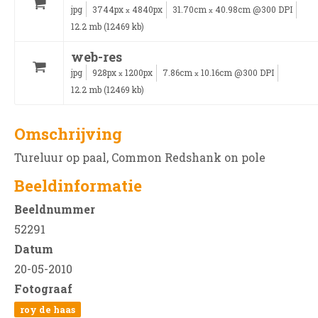
jpg
3744px
4840px
31.70cm
40.98cm @300 DPI
x
x
12.2 mb (12469 kb)
web-res
jpg
928px
1200px
7.86cm
10.16cm @300 DPI
x
x
12.2 mb (12469 kb)
Omschrijving
Tureluur op paal, Common Redshank on pole
Beeldinformatie
Beeldnummer
52291
Datum
20-05-2010
Fotograaf
roy de haas