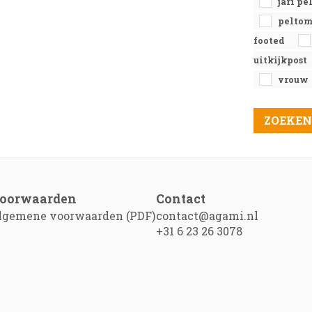
jari p
pelto
footed
uitkijkpost
vrouw
oorwaarden
Contact
lgemene voorwaarden (PDF)
contact@agami.nl
+31 6 23 26 3078