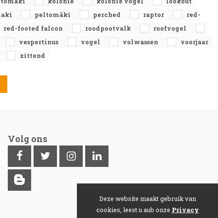
eltomäki
kolonie
kolonie vogel
lookout
maki
peltomäki
perched
raptor
red-
red-footed falcon
roodpootvalk
roofvogel
vespertinus
vogel
volwassen
voorjaar
zittend
Volg ons
Deze website maakt gebruik van
cookies, leest u aub onze
Privacy