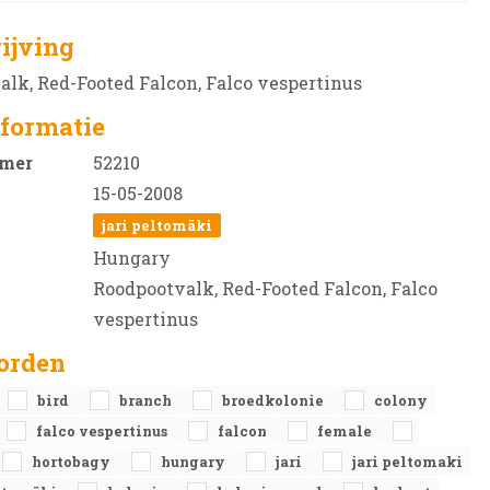
ijving
lk, Red-Footed Falcon, Falco vespertinus
formatie
mer
52210
15-05-2008
jari peltomäki
Hungary
Roodpootvalk, Red-Footed Falcon, Falco
vespertinus
orden
bird
branch
broedkolonie
colony
falco vespertinus
falcon
female
hortobagy
hungary
jari
jari peltomaki