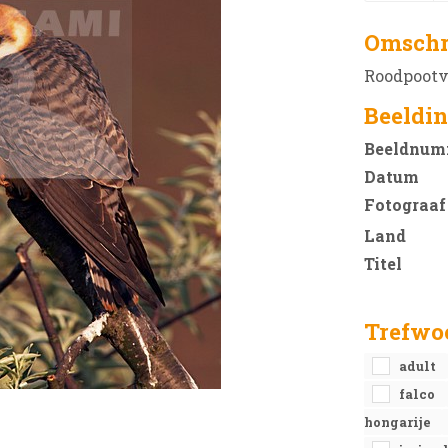
Omschr
Roodpootva
Beeldin
Beeldnum
Datum
Fotograaf
Land
Titel
Trefwo
adult
falco
hongarije