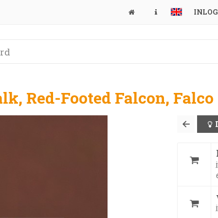
INLO
lk, Red-Footed Falcon, Falco