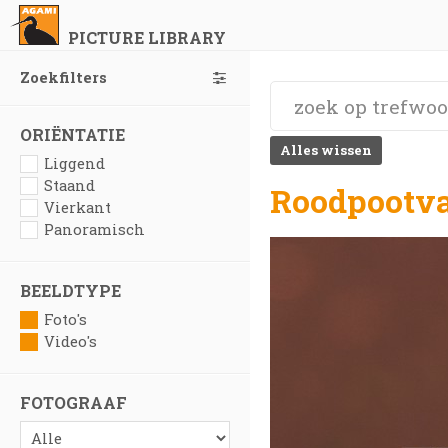
PICTURE LIBRARY
Zoekfilters
ORIËNTATIE
Alles wissen
Liggend
Staand
Roodpootva
Vierkant
Panoramisch
BEELDTYPE
Foto's
Video's
FOTOGRAAF