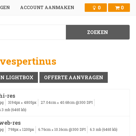
0
0
GGEN
ACCOUNT AANMAKEN
 vespertinus
IN LIGHTBOX
OFFERTE AANVRAGEN
hi-res
jpg
3194px
4805px
27.04cm
40.68cm @300 DPI
x
x
6.3 mb (6465 kb)
web-res
jpg
798px
1200px
6.76cm
10.16cm @300 DPI
6.3 mb (6465 kb)
x
x