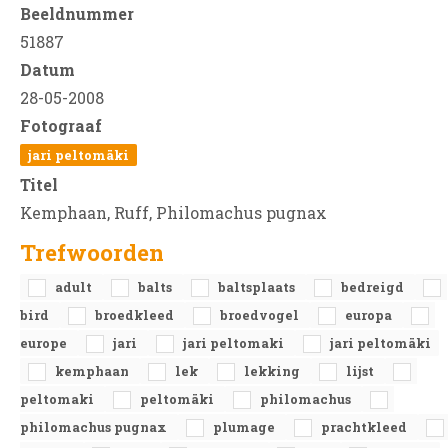
Beeldnummer
51887
Datum
28-05-2008
Fotograaf
jari peltomäki
Titel
Kemphaan, Ruff, Philomachus pugnax
Trefwoorden
adult
balts
baltsplaats
bedreigd
bird
broedkleed
broedvogel
europa
europe
jari
jari peltomaki
jari peltomäki
kemphaan
lek
lekking
lijst
peltomaki
peltomäki
philomachus
philomachus pugnax
plumage
prachtkleed