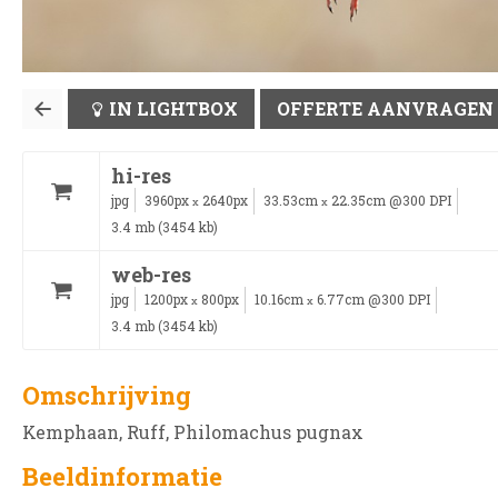
IN LIGHTBOX
OFFERTE AANVRAGEN
hi-res
jpg
3960px
2640px
33.53cm
22.35cm @300 DPI
x
x
3.4 mb (3454 kb)
web-res
jpg
1200px
800px
10.16cm
6.77cm @300 DPI
x
x
3.4 mb (3454 kb)
Omschrijving
Kemphaan, Ruff, Philomachus pugnax
Beeldinformatie