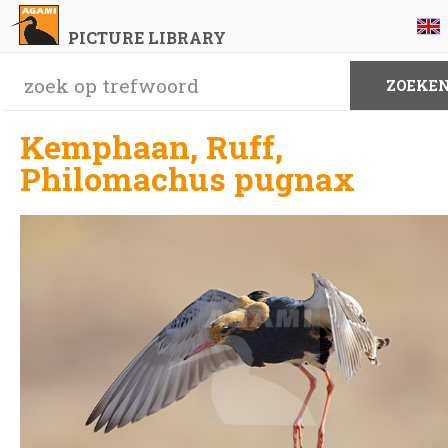
PICTURE LIBRARY
Kemphaan, Ruff,
Philomachus pugnax