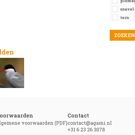
pluma
snavel
tern
elden
oorwaarden
Contact
lgemene voorwaarden (PDF)
contact@agami.nl
+31 6 23 26 3078