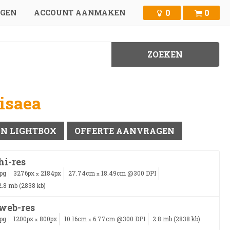
0
0
GGEN
ACCOUNT AANMAKEN
disaea
IN LIGHTBOX
OFFERTE AANVRAGEN
hi-res
jpg
3276px
2184px
27.74cm
18.49cm @300 DPI
x
x
2.8 mb (2838 kb)
web-res
jpg
1200px
800px
10.16cm
6.77cm @300 DPI
2.8 mb (2838 kb)
x
x