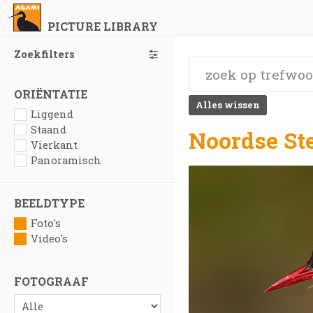
PICTURE LIBRARY
Zoekfilters
ORIËNTATIE
Alles wissen
Liggend
Staand
Noordse Ste
Vierkant
Panoramisch
BEELDTYPE
Foto's
Video's
FOTOGRAAF