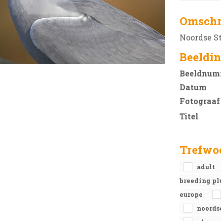
Omschr
Noordse St
Beeldin
Beeldnum
Datum
Fotograaf
Titel
Trefwo
adult
breeding p
europe
noords