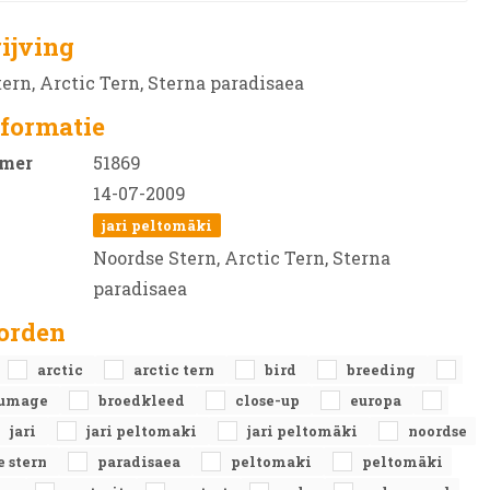
ijving
ern, Arctic Tern, Sterna paradisaea
formatie
mer
51869
14-07-2009
jari peltomäki
Noordse Stern, Arctic Tern, Sterna
paradisaea
orden
arctic
arctic tern
bird
breeding
lumage
broedkleed
close-up
europa
jari
jari peltomaki
jari peltomäki
noordse
e stern
paradisaea
peltomaki
peltomäki