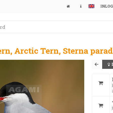
INLO
rn, Arctic Tern, Sterna para