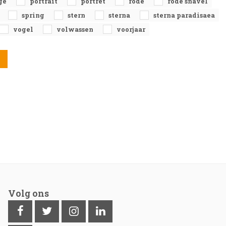
ge
portrait
portret
rode
rode snavel
spring
stern
sterna
sterna paradisaea
vogel
volwassen
voorjaar
Volg ons