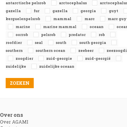
antarctische pelsrob
arctocephalus
arctocephalu
gazella
fur
gazella
georgia
guyt
kerguelenpelsrob
mammal
marc
marc guy
marine
marine mammal
oceaan
ocea
oorrob
pelsrob
predator
rob
roofdier
seal
south
south georgia
southern
southern ocean
zeebeer
zeezoogdi
zoogdier
zuid-georgie
zuid-georgië
zuidelijke
zuidelijke oceaan
Over ons
Over AGAMI