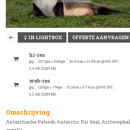
IN LIGHTBOX
OFFERTE AANVRAGEN
hi-res
jpg
2472px
1640px
20.93cm
13.89cm @300 DPI
x
x
2.2 mb (2289 kb)
web-res
jpg
1200px
796px
10.16cm
6.74cm @300 DPI
x
x
2.2 mb (2289 kb)
Omschrijving
Antarctische Pelsrob, Antarctic Fur Seal, Arctocepha
gazella