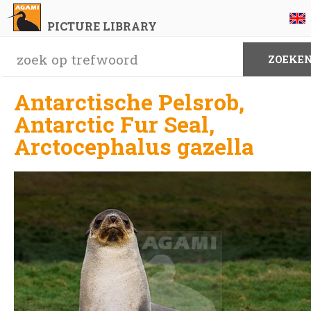
PICTURE LIBRARY
Antarctische Pelsrob,
Antarctic Fur Seal,
Arctocephalus gazella