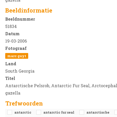
Beeldinformatie
Beeldnummer
51834
Datum
19-03-2006
Fotograaf
marc guyt
Land
South Georgia
Titel
Antarctische Pelsrob, Antarctic Fur Seal, Arctocepha
gazella
Trefwoorden
antarctic
antarctic fur seal
antarctische