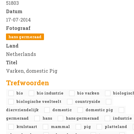
51803
Datum
17-07-2014
Fotograaf
hans germeraad
Land
Netherlands
Titel
Varken, domestic Pig
Trefwoorden
bio
bio industrie
bio varken
biologisc
biologische veelteelt
countryside
diervriendelijk
domestic
domestic pig
germeraad
hans
hans germeraad
industrie
krulstaart
mammal
pig
platteland