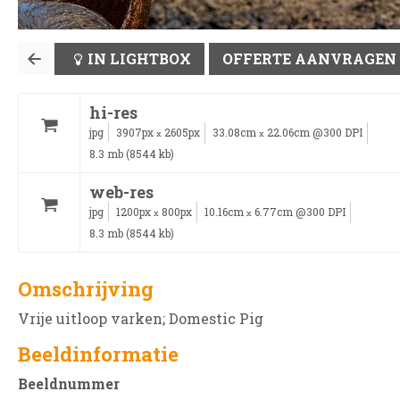
IN LIGHTBOX
OFFERTE AANVRAGEN
hi-res
jpg
3907px
2605px
33.08cm
22.06cm @300 DPI
x
x
8.3 mb (8544 kb)
web-res
jpg
1200px
800px
10.16cm
6.77cm @300 DPI
x
x
8.3 mb (8544 kb)
Omschrijving
Vrije uitloop varken; Domestic Pig
Beeldinformatie
Beeldnummer