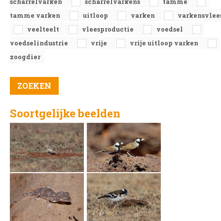
scharrelvarken
scharrelvarkens
tamme
tamme varken
uitloop
varken
varkensvlee
veelteelt
vleesproductie
voedsel
voedselindustrie
vrije
vrije uitloop varken
zoogdier
Soortgelijke beelden