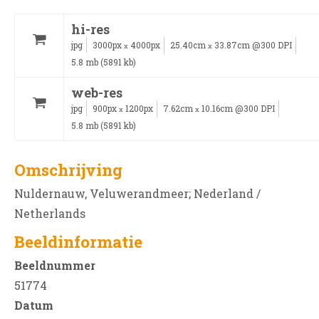
hi-res
jpg
3000px
4000px
25.40cm
33.87cm @300 DPI
x
x
5.8 mb (5891 kb)
web-res
jpg
900px
1200px
7.62cm
10.16cm @300 DPI
x
x
5.8 mb (5891 kb)
Omschrijving
Nuldernauw, Veluwerandmeer; Nederland /
Netherlands
Beeldinformatie
Beeldnummer
51774
Datum