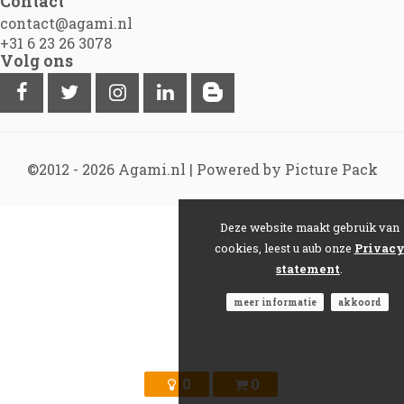
Contact
contact@agami.nl
+31 6 23 26 3078
Volg ons
©2012 - 2026
Agami.nl
|
Powered by Picture Pack
Deze website maakt gebruik van
cookies, leest u aub onze
Privac
statement
.
meer informatie
akkoord
0
0