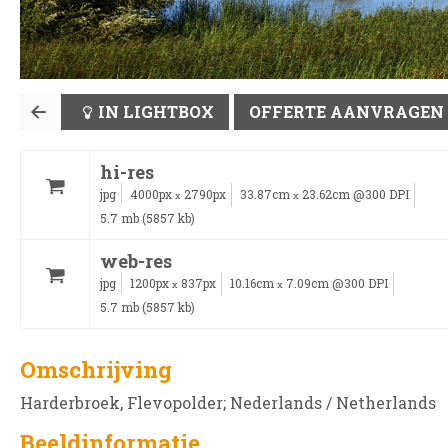
IN LIGHTBOX
OFFERTE AANVRAGEN
hi-res
jpg
4000px
2790px
33.87cm
23.62cm @300 DPI
x
x
5.7 mb (5857 kb)
web-res
jpg
1200px
837px
10.16cm
7.09cm @300 DPI
x
x
5.7 mb (5857 kb)
Omschrijving
Harderbroek, Flevopolder; Nederlands / Netherlands
Beeldinformatie