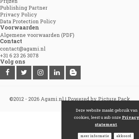
Prijzen
Publishing Partner
Privacy Policy
Data Protection Policy
Voorwaarden
Algemene voorwaarden (PDF)
Contact
contact@agami.nl
+31 6 23 26 3078
Volg ons
©2012 - 2026
Agami.nl
|
Powered by Picture Pack
Deze website maakt gebruik van
cookies, leest u aub onze
Privac
statement
.
meer informatie
akkoord