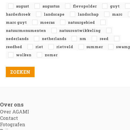
august
augustus
flevopolder
guyt
harderbroek
landscape
landschap
marc
marc guyt
moeras
natuurgebied
natuurmonumenten
natuurontwikkeling
nederlands
netherlands
nm
reed
reedbed
riet
rietveld
summer
swam
wolken
zomer
Over ons
Over AGAMI
Contact
Fotografen