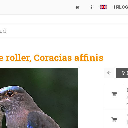
INLO
 roller, Coracias affinis