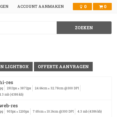
0
0
GGEN
ACCOUNT AANMAKEN
IN LIGHTBOX
OFFERTE AANVRAGEN
hi-res
jpg
2913px
3872px
24.66cm
32.78cm @300 DPI
x
x
4.3 mb (4386 kb)
web-res
jpg
903px
1200px
7.65cm
10.16cm @300 DPI
4.3 mb (4386 kb)
x
x