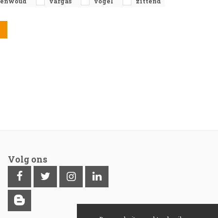
egenwoud
vargas
vogel
zittend
Volg ons