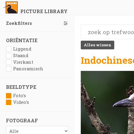
PICTURE LIBRARY
Zoekfilters
ORIËNTATIE
Alles wissen
Liggend
Staand
Indochinese
Vierkant
Panoramisch
BEELDTYPE
Foto's
Video's
FOTOGRAAF