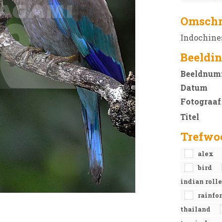
Omschr
Indochines
Beeldin
Beeldnum
Datum
Fotograaf
Titel
Trefwo
alex
bird
indian roll
rainfo
thailand