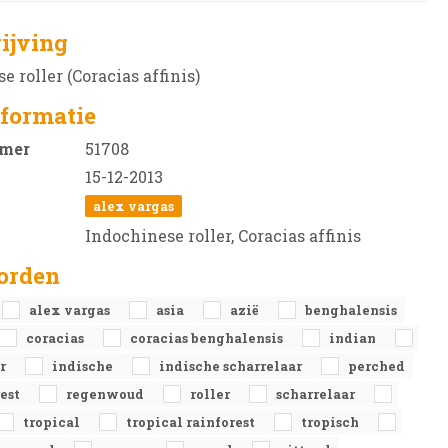
ijving
e roller (Coracias affinis)
formatie
mer
51708
15-12-2013
alex vargas
Indochinese roller, Coracias affinis
orden
alex vargas
asia
azië
benghalensis
coracias
coracias benghalensis
indian
er
indische
indische scharrelaar
perched
rest
regenwoud
roller
scharrelaar
tropical
tropical rainforest
tropisch