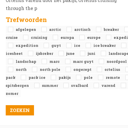
Ortelius varend door het pakijs; Ortelius cruising
through the p
Trefwoorden
afgelegen
arctic
arctisch
breaker
cruise
cruising
europa
europe
expedi
expedition
guyt
ice
ice breaker
icesheet
ijsbreker
june
juni
landscap
landschap
marc
marc guyt
noordpool
north
north pole
ongerept
ortelius
pack
pack ice
pakijs
pole
remote
spitsbergen
summer
svalbard
varend
zomer