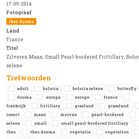
17-05-2014
Fotograaf
theo douma
Land
France
Titel
Zilveren Maan, Small Pearl-bordered Frittillary, Bolor
selene
Trefwoorden
adult
boloria
boloria selene
butterfly
douma
europa
europe
france
frankrijk
fritillary
grasland
grassland
insect
maan
morvan
pearl-bordered
selene
small
small pearl-bordered fritillary
theo
theo douma
vegetatie
vegetation