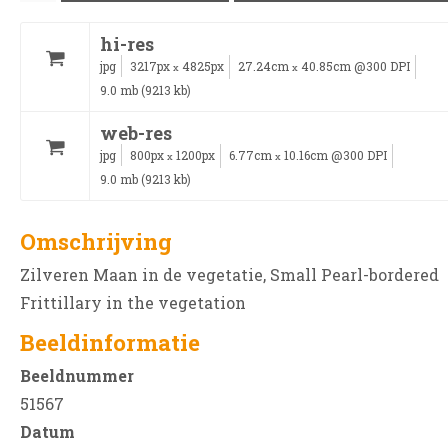
hi-res
jpg
3217px
4825px
27.24cm
40.85cm @300 DPI
x
x
9.0 mb (9213 kb)
web-res
jpg
800px
1200px
6.77cm
10.16cm @300 DPI
x
x
9.0 mb (9213 kb)
Omschrijving
Zilveren Maan in de vegetatie, Small Pearl-bordered
Frittillary in the vegetation
Beeldinformatie
Beeldnummer
51567
Datum