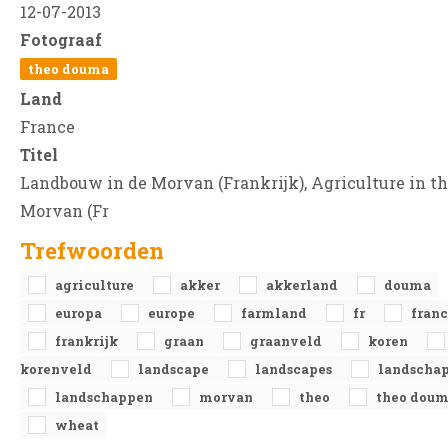
12-07-2013
Fotograaf
theo douma
Land
France
Titel
Landbouw in de Morvan (Frankrijk), Agriculture in t
Morvan (Fr
Trefwoorden
agriculture
akker
akkerland
douma
europa
europe
farmland
fr
fran
frankrijk
graan
graanveld
koren
korenveld
landscape
landscapes
landscha
landschappen
morvan
theo
theo dou
wheat