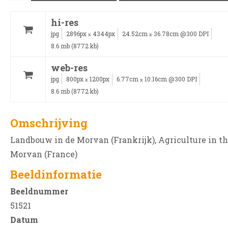
hi-res
jpg
2896px
4344px
24.52cm
36.78cm @300 DPI
x
x
8.6 mb (8772 kb)
web-res
jpg
800px
1200px
6.77cm
10.16cm @300 DPI
x
x
8.6 mb (8772 kb)
Omschrijving
Landbouw in de Morvan (Frankrijk), Agriculture in t
Morvan (France)
Beeldinformatie
Beeldnummer
51521
Datum