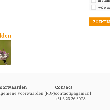
melana
volwa
elden
oorwaarden
Contact
lgemene voorwaarden (PDF)
contact@agami.nl
+31 6 23 26 3078