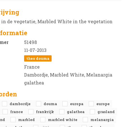
ijving
in de vegetatie, Marbled White in the vegetation
formatie
mer
51498
11-07-2013
theo douma
France
Dambordje, Marbled White, Melanargia
galathea
orden
dambordje
douma
europa
europe
france
frankrijk
galathea
grasland
and
marbled
marbled white
melanargia