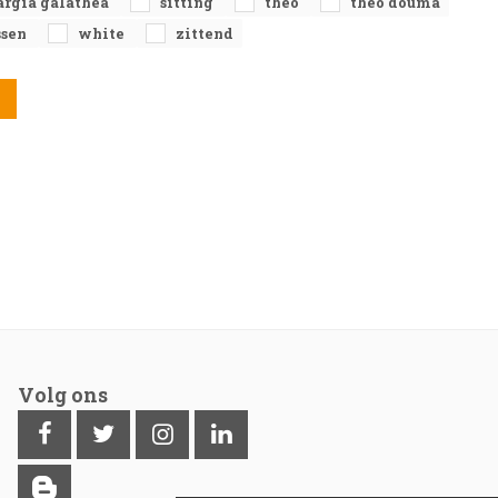
rgia galathea
sitting
theo
theo douma
ssen
white
zittend
Volg ons