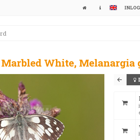
INLO
 Marbled White, Melanargia 