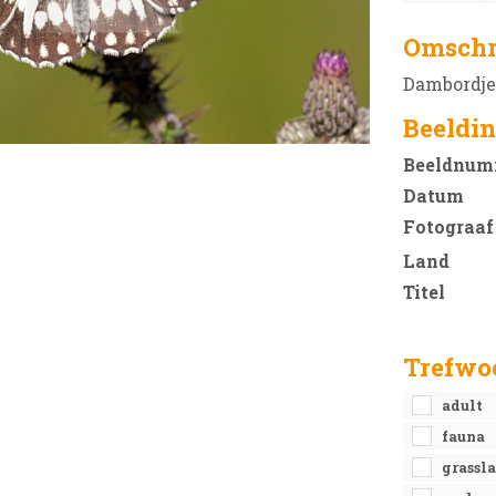
Omschr
Dambordje 
Beeldin
Beeldnum
Datum
Fotograaf
Land
Titel
Trefwo
adult
fauna
grassl