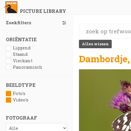
PICTURE LIBRARY
Zoekfilters
ORIËNTATIE
Alles wissen
Liggend
Staand
Dambordje,
Vierkant
Panoramisch
BEELDTYPE
Foto's
Video's
FOTOGRAAF