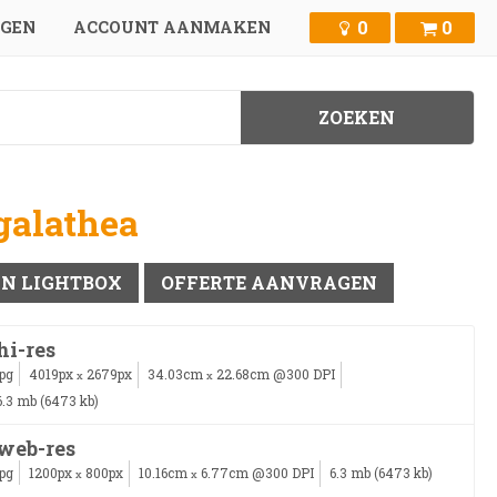
0
0
GGEN
ACCOUNT AANMAKEN
galathea
IN LIGHTBOX
OFFERTE AANVRAGEN
hi-res
jpg
4019px
2679px
34.03cm
22.68cm @300 DPI
x
x
6.3 mb (6473 kb)
web-res
jpg
1200px
800px
10.16cm
6.77cm @300 DPI
6.3 mb (6473 kb)
x
x