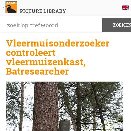
PICTURE LIBRARY
Vleermuisonderzoeker
controleert
vleermuizenkast,
Batresearcher