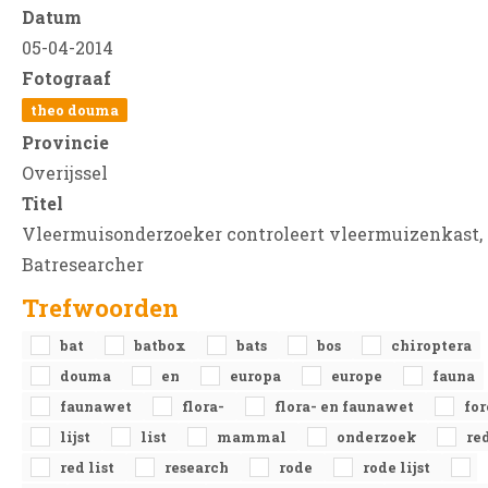
Datum
05-04-2014
Fotograaf
theo douma
Provincie
Overijssel
Titel
Vleermuisonderzoeker controleert vleermuizenkast,
Batresearcher
Trefwoorden
bat
batbox
bats
bos
chiroptera
douma
en
europa
europe
fauna
faunawet
flora-
flora- en faunawet
for
lijst
list
mammal
onderzoek
re
red list
research
rode
rode lijst