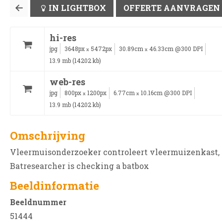
IN LIGHTBOX
OFFERTE AANVRAGEN
hi-res
jpg
3648px
5472px
30.89cm
46.33cm @300 DPI
x
x
13.9 mb (14202 kb)
web-res
jpg
800px
1200px
6.77cm
10.16cm @300 DPI
x
x
13.9 mb (14202 kb)
Omschrijving
Vleermuisonderzoeker controleert vleermuizenkast,
Batresearcher is checking a batbox
Beeldinformatie
Beeldnummer
51444