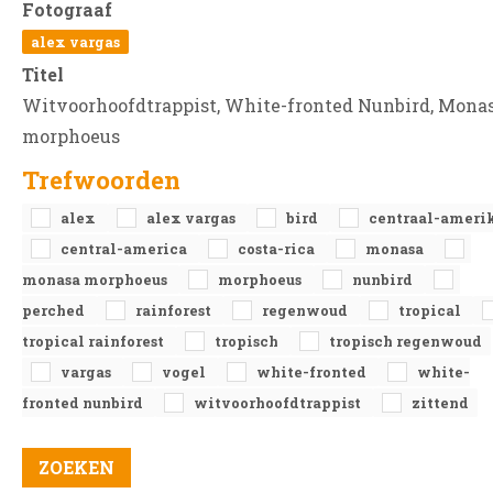
Fotograaf
alex vargas
Titel
Witvoorhoofdtrappist, White-fronted Nunbird, Mona
morphoeus
Trefwoorden
alex
alex vargas
bird
centraal-ameri
central-america
costa-rica
monasa
monasa morphoeus
morphoeus
nunbird
perched
rainforest
regenwoud
tropical
tropical rainforest
tropisch
tropisch regenwoud
vargas
vogel
white-fronted
white-
fronted nunbird
witvoorhoofdtrappist
zittend