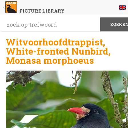
PICTURE LIBRARY
Witvoorhoofdtrappist,
White-fronted Nunbird,
Monasa morphoeus