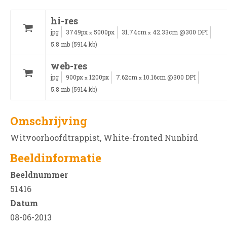
hi-res
jpg
3749px
5000px
31.74cm
42.33cm @300 DPI
x
x
5.8 mb (5914 kb)
web-res
jpg
900px
1200px
7.62cm
10.16cm @300 DPI
x
x
5.8 mb (5914 kb)
Omschrijving
Witvoorhoofdtrappist, White-fronted Nunbird
Beeldinformatie
Beeldnummer
51416
Datum
08-06-2013