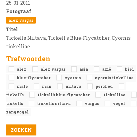
25-01-2011
Fotograaf
alex vargas
Titel
Tickells Niltava, Tickell's Blue-Flycatcher, Cyornis
tickelliae
Trefwoorden
alex
alex vargas
asia
azië
bird
blue-flycatcher
cyornis
cyornis tickelliae
male
man
niltava
perched
tickell's
tickell's blue-flycatcher
tickelliae
tickells
tickells niltava
vargas
vogel
zangvogel