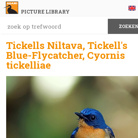
PICTURE LIBRARY
Tickells Niltava, Tickell's
Blue-Flycatcher, Cyornis
tickelliae