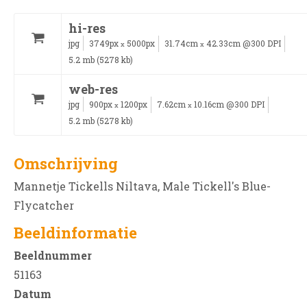
hi-res
jpg
3749px
5000px
31.74cm
42.33cm @300 DPI
x
x
5.2 mb (5278 kb)
web-res
jpg
900px
1200px
7.62cm
10.16cm @300 DPI
x
x
5.2 mb (5278 kb)
Omschrijving
Mannetje Tickells Niltava, Male Tickell's Blue-
Flycatcher
Beeldinformatie
Beeldnummer
51163
Datum