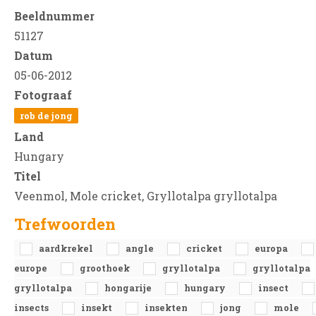
Beeldnummer
51127
Datum
05-06-2012
Fotograaf
rob de jong
Land
Hungary
Titel
Veenmol, Mole cricket, Gryllotalpa gryllotalpa
Trefwoorden
aardkrekel
angle
cricket
europa
europe
groothoek
gryllotalpa
gryllotalpa
gryllotalpa
hongarije
hungary
insect
insects
insekt
insekten
jong
mole