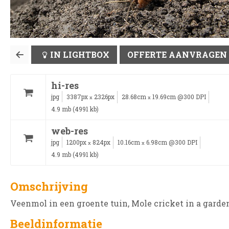
IN LIGHTBOX
OFFERTE AANVRAGEN
hi-res
jpg
3387px
2326px
28.68cm
19.69cm @300 DPI
x
x
4.9 mb (4991 kb)
web-res
jpg
1200px
824px
10.16cm
6.98cm @300 DPI
x
x
4.9 mb (4991 kb)
Omschrijving
Veenmol in een groente tuin, Mole cricket in a garde
Beeldinformatie