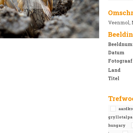
Omschr
Veenmol, 
Beeldin
Beeldnum
Datum
Fotograaf
Land
Titel
Trefwo
aardkr
gryllotalp
hungary