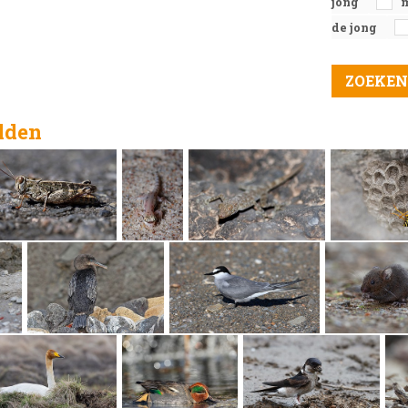
jong
de jong
elden