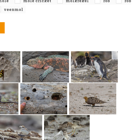
mole
mole cricket
molkrekel
rob
rob
veenmol