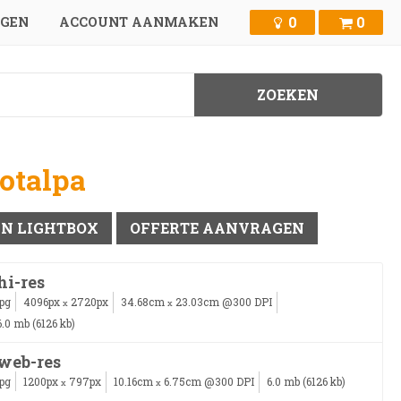
0
0
GGEN
ACCOUNT AANMAKEN
lotalpa
IN LIGHTBOX
OFFERTE AANVRAGEN
hi-res
jpg
4096px
2720px
34.68cm
23.03cm @300 DPI
x
x
6.0 mb (6126 kb)
web-res
jpg
1200px
797px
10.16cm
6.75cm @300 DPI
6.0 mb (6126 kb)
x
x