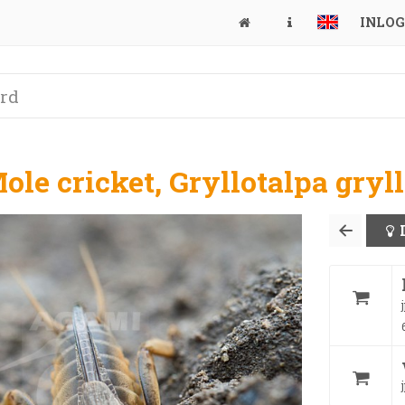
INLO
le cricket, Gryllotalpa gryl