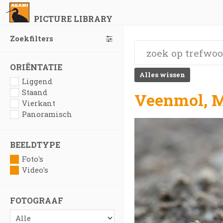
PICTURE LIBRARY
Zoekfilters
ORIËNTATIE
Alles wissen
Liggend
Staand
Veenmol, Mo
Vierkant
Panoramisch
BEELDTYPE
Foto's
Video's
FOTOGRAAF