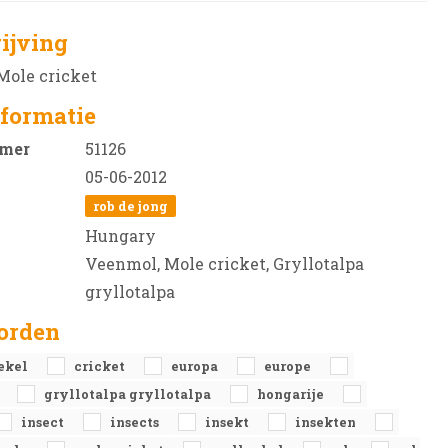
ijving
Mole cricket
formatie
mer
51126
05-06-2012
rob de jong
Hungary
Veenmol, Mole cricket, Gryllotalpa
gryllotalpa
orden
ekel
cricket
europa
europe
a
gryllotalpa gryllotalpa
hongarije
insect
insects
insekt
insekten