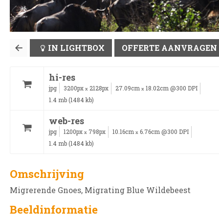
IN LIGHTBOX
OFFERTE AANVRAGEN
hi-res
jpg
3200px
2128px
27.09cm
18.02cm @300 DPI
x
x
1.4 mb (1484 kb)
web-res
jpg
1200px
798px
10.16cm
6.76cm @300 DPI
x
x
1.4 mb (1484 kb)
Omschrijving
Migrerende Gnoes, Migrating Blue Wildebeest
Beeldinformatie