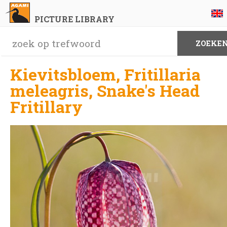
PICTURE LIBRARY
Kievitsbloem, Fritillaria
meleagris, Snake's Head
Fritillary