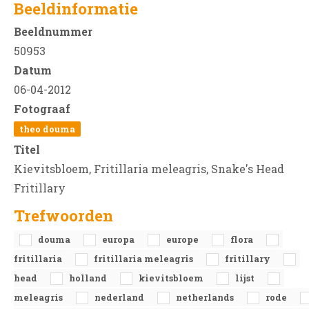
Beeldinformatie
Beeldnummer
50953
Datum
06-04-2012
Fotograaf
theo douma
Titel
Kievitsbloem, Fritillaria meleagris, Snake's Head
Fritillary
Trefwoorden
douma
europa
europe
flora
fritillaria
fritillaria meleagris
fritillary
head
holland
kievitsbloem
lijst
meleagris
nederland
netherlands
rode