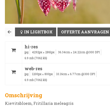
IN LIGHTBOX
OFFERTE AANVRAGEN
hi-res
jpg
4292px
2861px
36.34cm
24.22cm @300 DPI
x
x
6.9 mb (7062 kb)
web-res
jpg
1200px
800px
10.16cm
6.77cm @300 DPI
x
x
6.9 mb (7062 kb)
Omschrijving
Kievitsbloem, Fritillaria meleagris