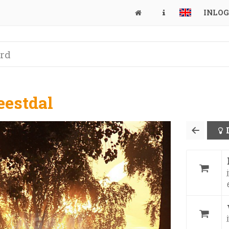
INLO
eestdal