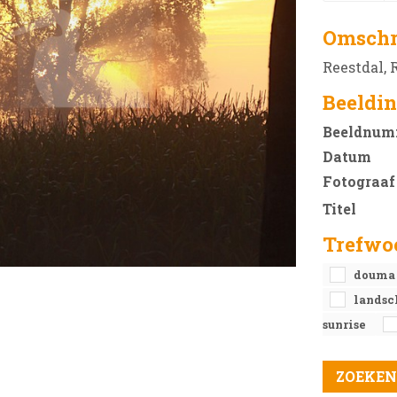
Omschr
Reestdal, 
Beeldin
Beeldnum
Datum
Fotograaf
Titel
Trefwo
doum
lands
sunrise