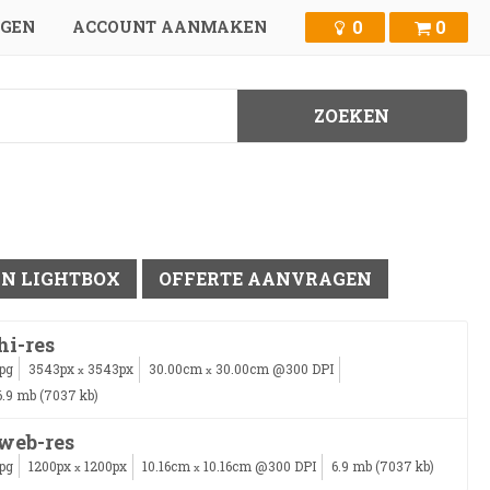
0
0
GGEN
ACCOUNT AANMAKEN
IN LIGHTBOX
OFFERTE AANVRAGEN
hi-res
jpg
3543px
3543px
30.00cm
30.00cm @300 DPI
x
x
6.9 mb (7037 kb)
web-res
jpg
1200px
1200px
10.16cm
10.16cm @300 DPI
6.9 mb (7037 kb)
x
x