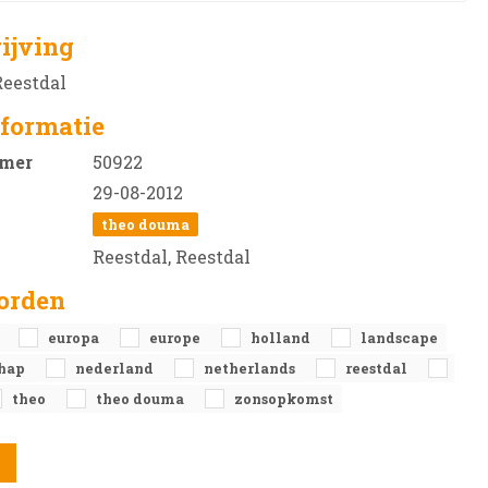
ijving
Reestdal
formatie
mer
50922
29-08-2012
theo douma
Reestdal, Reestdal
orden
a
europa
europe
holland
landscape
chap
nederland
netherlands
reestdal
theo
theo douma
zonsopkomst