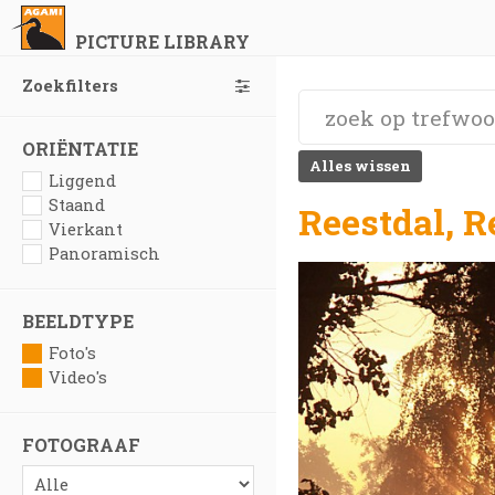
PICTURE LIBRARY
Zoekfilters
ORIËNTATIE
Alles wissen
Liggend
Staand
Reestdal, R
Vierkant
Panoramisch
BEELDTYPE
Foto's
Video's
FOTOGRAAF