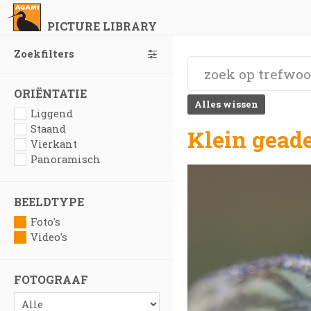
PICTURE LIBRARY
Zoekfilters
ORIËNTATIE
Alles wissen
Liggend
Staand
Klein geade
Vierkant
Panoramisch
BEELDTYPE
Foto's
Video's
FOTOGRAAF