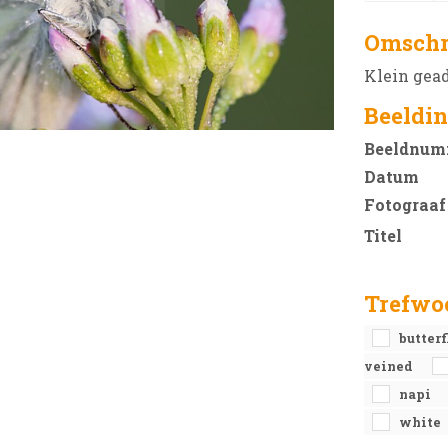
Omschr
Klein gea
Beeldin
Beeldnum
Datum
Fotograaf
Titel
Trefwo
butter
veined
napi
white