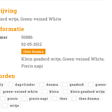
ijving
derd witje, Green-veined White
formatie
mer
50886
02-05-2012
theo douma
Klein geaderd witje, Green-veined White,
Pieris napi
orden
fly
dagvlinder
douma
geaderd
green-
green-veined white
klein
klein geaderd witje
pieris
pieris napi
theo
theo douma
witje