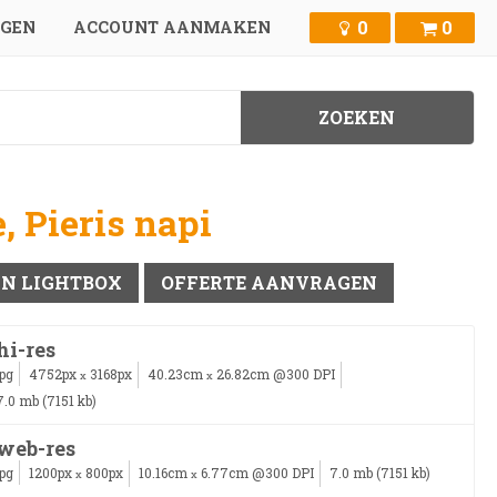
0
0
GGEN
ACCOUNT AANMAKEN
, Pieris napi
IN LIGHTBOX
OFFERTE AANVRAGEN
hi-res
jpg
4752px
3168px
40.23cm
26.82cm @300 DPI
x
x
7.0 mb (7151 kb)
web-res
jpg
1200px
800px
10.16cm
6.77cm @300 DPI
7.0 mb (7151 kb)
x
x