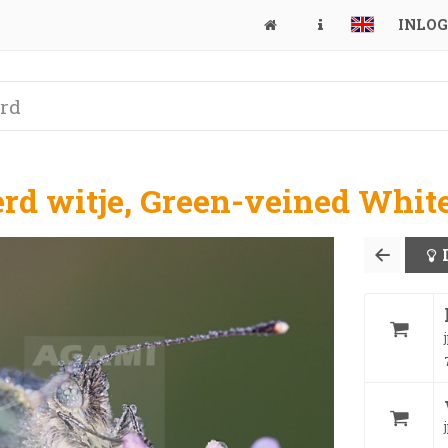
INLO
rd witje, Green-veined White