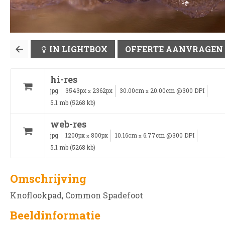
IN LIGHTBOX
OFFERTE AANVRAGEN
hi-res
jpg
3543px
2362px
30.00cm
20.00cm @300 DPI
x
x
5.1 mb (5268 kb)
web-res
jpg
1200px
800px
10.16cm
6.77cm @300 DPI
x
x
5.1 mb (5268 kb)
Omschrijving
Knoflookpad, Common Spadefoot
Beeldinformatie