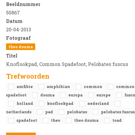
Beeldnummer
50867
Datum
20-04-2013
Fotograaf
theo douma
Titel
Knoflookpad, Common Spadefoot, Pelobates fuscus
Trefwoorden
amfibie
amphibian
common
common
spadefoot
douma
europa
europe
fuscu
holland
knoflookpad
nederland
netherlands
pad
pelobates
pelobates fuscus
spadefoot
theo
theo douma
toad