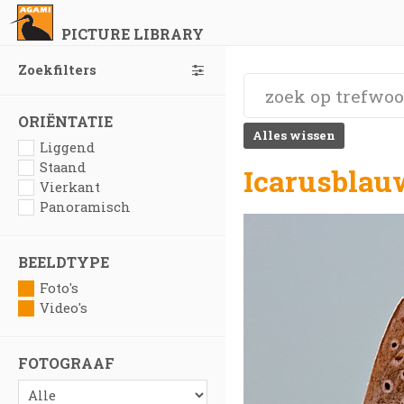
PICTURE LIBRARY
Zoekfilters
ORIËNTATIE
Alles wissen
Liggend
Staand
Icarusblau
Vierkant
Panoramisch
BEELDTYPE
Foto's
Video's
FOTOGRAAF