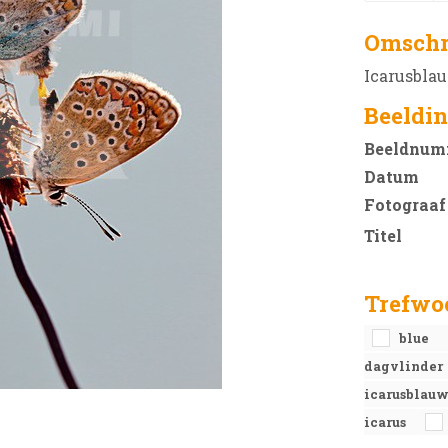
Omschr
Icarusbla
Beeldin
Beeldnum
Datum
Fotograaf
Titel
Trefwo
blue
dagvlinder
icarusblauw
icarus