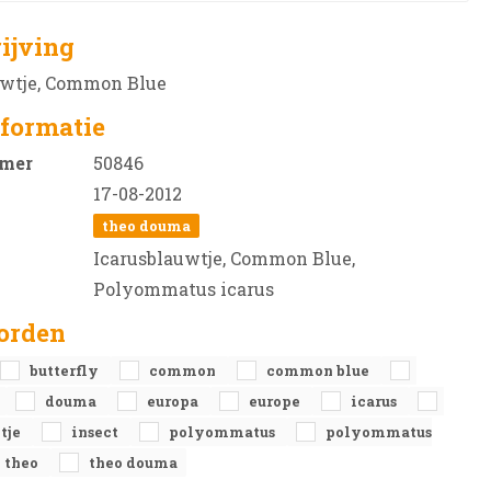
ijving
uwtje, Common Blue
formatie
mer
50846
17-08-2012
theo douma
Icarusblauwtje, Common Blue,
Polyommatus icarus
orden
butterfly
common
common blue
douma
europa
europe
icarus
tje
insect
polyommatus
polyommatus
theo
theo douma