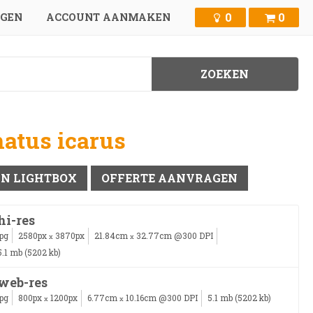
0
0
GGEN
ACCOUNT AANMAKEN
atus icarus
IN LIGHTBOX
OFFERTE AANVRAGEN
hi-res
jpg
2580px
3870px
21.84cm
32.77cm @300 DPI
x
x
5.1 mb (5202 kb)
web-res
jpg
800px
1200px
6.77cm
10.16cm @300 DPI
5.1 mb (5202 kb)
x
x