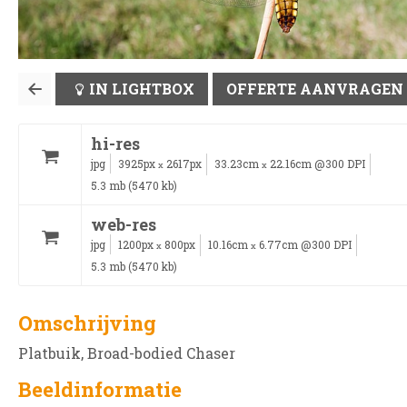
IN LIGHTBOX
OFFERTE AANVRAGEN
hi-res
jpg
3925px
2617px
33.23cm
22.16cm @300 DPI
x
x
5.3 mb (5470 kb)
web-res
jpg
1200px
800px
10.16cm
6.77cm @300 DPI
x
x
5.3 mb (5470 kb)
Omschrijving
Platbuik, Broad-bodied Chaser
Beeldinformatie