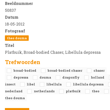
Beeldnummer
50837
Datum
18-05-2012
Fotograaf
theo douma
Titel
Platbuik, Broad-bodied Chaser, Libellula depressa
Trefwoorden
broad-bodied
broad-bodied chaser
chaser
depressa
douma
dragonfly
holland
insect
libel
libellula
libellula depressa
nederland
netherlands
platbuik
theo
theo douma