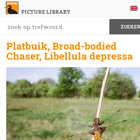
PICTURE LIBRARY
Platbuik, Broad-bodied
Chaser, Libellula depressa