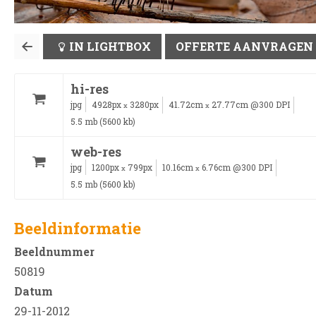
IN LIGHTBOX
OFFERTE AANVRAGEN
hi-res
jpg
4928px
3280px
41.72cm
27.77cm @300 DPI
x
x
5.5 mb (5600 kb)
web-res
jpg
1200px
799px
10.16cm
6.76cm @300 DPI
x
x
5.5 mb (5600 kb)
Beeldinformatie
Beeldnummer
50819
Datum
29-11-2012