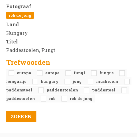
Fotograaf
rob de jong
Land
Hungary
Titel
Paddestoelen, Fungi
Trefwoorden
europa
europe
fungi
fungus
hongarije
hungary
jong
mushroom
paddenstoel
paddenstoelen
paddestoel
paddestoelen
rob
rob de jong