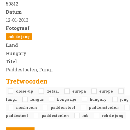
50812
Datum
12-01-2013
Fotograaf
rob de jong
Land
Hungary
Titel
Paddestoelen, Fungi
Trefwoorden
close-up
detail
europa
europe
fungi
fungus
hongarije
hungary
jong
mushroom
paddenstoel
paddenstoelen
paddestoel
paddestoelen
rob
rob de jong