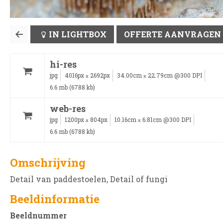
IN LIGHTBOX
OFFERTE AANVRAGEN
hi-res
jpg
4016px
2692px
34.00cm
22.79cm @300 DPI
x
x
6.6 mb (6788 kb)
web-res
jpg
1200px
804px
10.16cm
6.81cm @300 DPI
x
x
6.6 mb (6788 kb)
Omschrijving
Detail van paddestoelen, Detail of fungi
Beeldinformatie
Beeldnummer