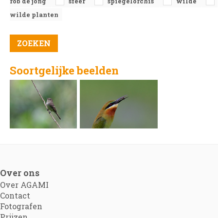
rob de jong
sfeer
spiegelorchis
wilde
wilde planten
Soortgelijke beelden
Over ons
Over AGAMI
Contact
Fotografen
Prijzen