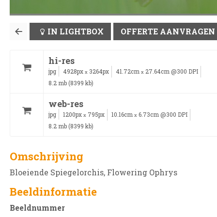
IN LIGHTBOX
OFFERTE AANVRAGEN
hi-res
jpg
4928px
3264px
41.72cm
27.64cm @300 DPI
x
x
8.2 mb (8399 kb)
web-res
jpg
1200px
795px
10.16cm
6.73cm @300 DPI
x
x
8.2 mb (8399 kb)
Omschrijving
Bloeiende Spiegelorchis, Flowering Ophrys
Beeldinformatie
Beeldnummer