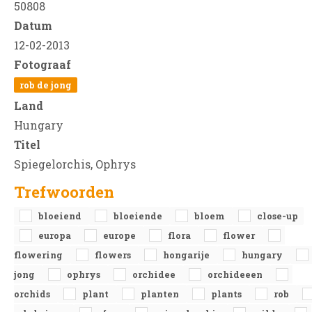
50808
Datum
12-02-2013
Fotograaf
rob de jong
Land
Hungary
Titel
Spiegelorchis, Ophrys
Trefwoorden
bloeiend
bloeiende
bloem
close-up
europa
europe
flora
flower
flowering
flowers
hongarije
hungary
jong
ophrys
orchidee
orchideeen
orchids
plant
planten
plants
rob