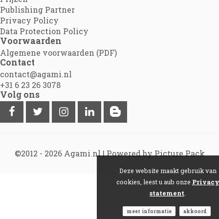
Publishing Partner
Privacy Policy
Data Protection Policy
Voorwaarden
Algemene voorwaarden (PDF)
Contact
contact@agami.nl
+31 6 23 26 3078
Volg ons
©2012 - 2026
Agami.nl
|
Powered by Picture Pack
Deze website maakt gebruik van
cookies, leest u aub onze
Privac
statement
.
meer informatie
akkoord