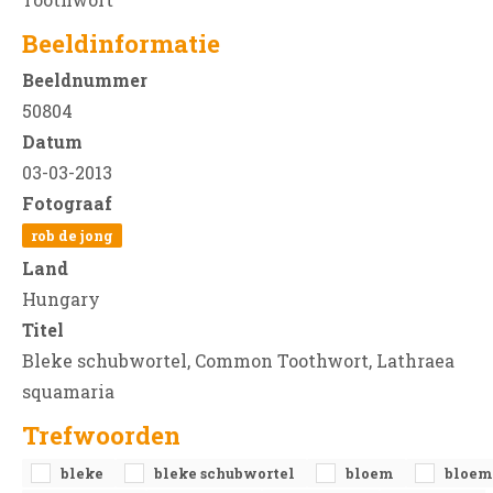
Beeldinformatie
Beeldnummer
50804
Datum
03-03-2013
Fotograaf
rob de jong
Land
Hungary
Titel
Bleke schubwortel, Common Toothwort, Lathraea
squamaria
Trefwoorden
bleke
bleke schubwortel
bloem
bloem