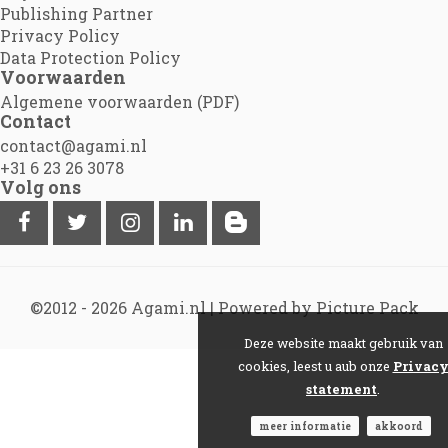
Publishing Partner
Privacy Policy
Data Protection Policy
Voorwaarden
Algemene voorwaarden (PDF)
Contact
contact@agami.nl
+31 6 23 26 3078
Volg ons
©2012 - 2026
Agami.nl
|
Powered by Picture Pack
Deze website maakt gebruik van
cookies, leest u aub onze
Privac
statement
.
meer informatie
akkoord