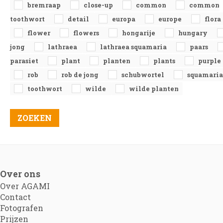
bremraap
close-up
common
common
toothwort
detail
europa
europe
flora
flower
flowers
hongarije
hungary
jong
lathraea
lathraea squamaria
paars
parasiet
plant
planten
plants
purple
rob
rob de jong
schubwortel
squamaria
toothwort
wilde
wilde planten
Over ons
Over AGAMI
Contact
Fotografen
Prijzen