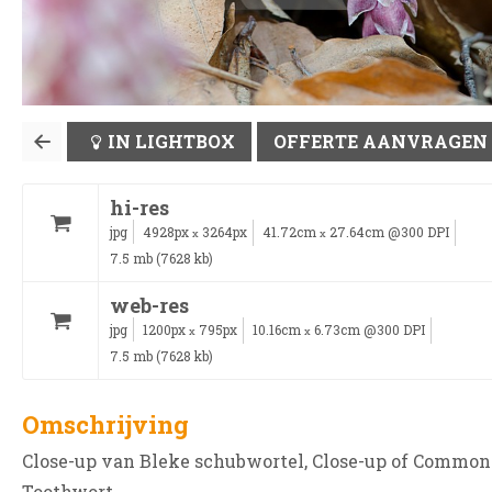
IN LIGHTBOX
OFFERTE AANVRAGEN
hi-res
jpg
4928px
3264px
41.72cm
27.64cm @300 DPI
x
x
7.5 mb (7628 kb)
web-res
jpg
1200px
795px
10.16cm
6.73cm @300 DPI
x
x
7.5 mb (7628 kb)
Omschrijving
Close-up van Bleke schubwortel, Close-up of Common
Toothwort