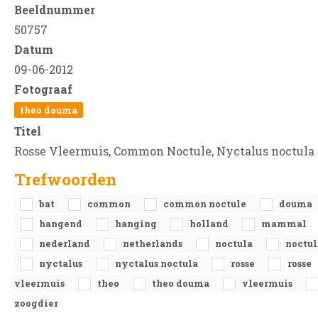
Beeldnummer
50757
Datum
09-06-2012
Fotograaf
theo douma
Titel
Rosse Vleermuis, Common Noctule, Nyctalus noctula
Trefwoorden
bat
common
common noctule
douma
hangend
hanging
holland
mammal
nederland
netherlands
noctula
noctul
nyctalus
nyctalus noctula
rosse
rosse
vleermuis
theo
theo douma
vleermuis
zoogdier