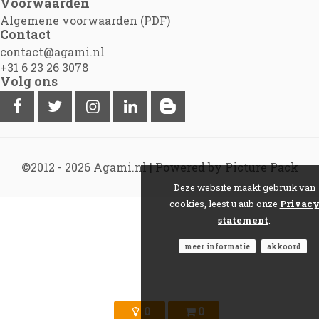
Voorwaarden
Algemene voorwaarden (PDF)
Contact
contact@agami.nl
+31 6 23 26 3078
Volg ons
©2012 - 2026
Agami.nl
|
Powered by Picture Pack
Deze website maakt gebruik van
cookies, leest u aub onze
Privac
statement
.
meer informatie
akkoord
0
0