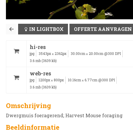
IN LIGHTBOX
OFFERTE AANVRAGEN
hi-res
jpg
3543px
2362px
30.00cm
20.00cm @300 DPI
x
x
3.6 mb (3639 kb)
web-res
jpg
1200px
800px
10.16cm
6.77cm @300 DPI
x
x
3.6 mb (3639 kb)
Omschrijving
Dwergmuis foeragerend; Harvest Mouse foraging
Beeldinformatie