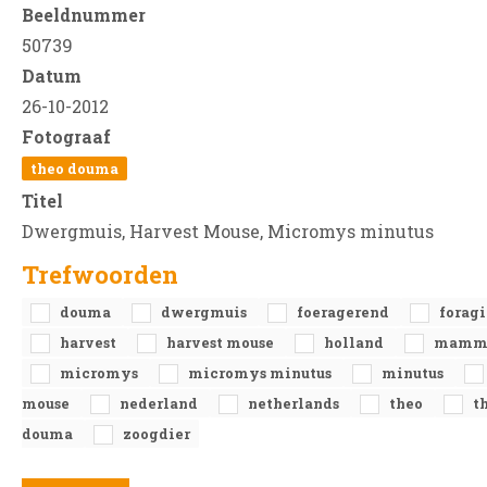
Beeldnummer
50739
Datum
26-10-2012
Fotograaf
theo douma
Titel
Dwergmuis, Harvest Mouse, Micromys minutus
Trefwoorden
douma
dwergmuis
foeragerend
forag
harvest
harvest mouse
holland
mamm
micromys
micromys minutus
minutus
mouse
nederland
netherlands
theo
t
douma
zoogdier