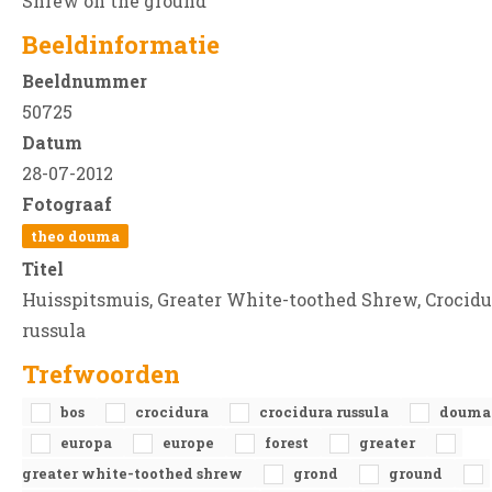
Shrew on the ground
Beeldinformatie
Beeldnummer
50725
Datum
28-07-2012
Fotograaf
theo douma
Titel
Huisspitsmuis, Greater White-toothed Shrew, Crocidu
russula
Trefwoorden
bos
crocidura
crocidura russula
douma
europa
europe
forest
greater
greater white-toothed shrew
grond
ground