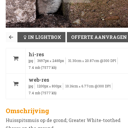
IN LIGHTBOX
OFFERTE AANVRAGEN
hi-res
jpg
3697px
2465px
31.30cm
20.87cm @300 DPI
x
x
7.4 mb (7577 kb)
web-res
jpg
1200px
800px
10.16cm
6.77cm @300 DPI
x
x
7.4 mb (7577 kb)
Omschrijving
Huisspitsmuis op de grond; Greater White-toothed