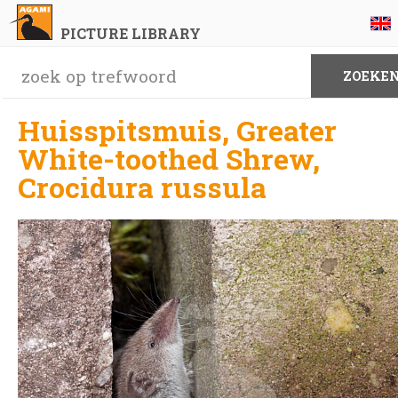
PICTURE LIBRARY
Huisspitsmuis, Greater
White-toothed Shrew,
Crocidura russula