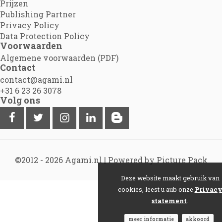
Prijzen
Publishing Partner
Privacy Policy
Data Protection Policy
Voorwaarden
Algemene voorwaarden (PDF)
Contact
contact@agami.nl
+31 6 23 26 3078
Volg ons
©2012 - 2026
Agami.nl
|
Powered by Picture Pack
Deze website maakt gebruik van
cookies, leest u aub onze
Privac
statement
.
meer informatie
akkoord