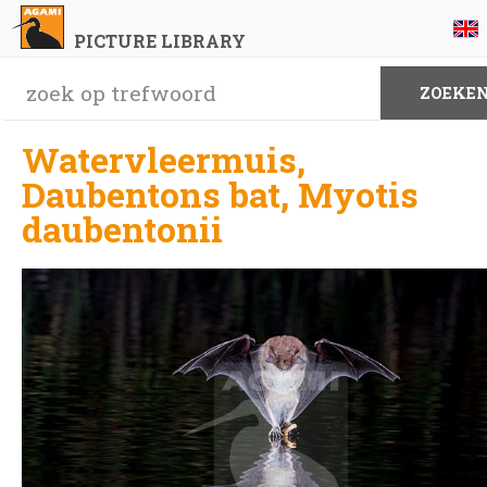
PICTURE LIBRARY
Watervleermuis,
Daubentons bat, Myotis
daubentonii