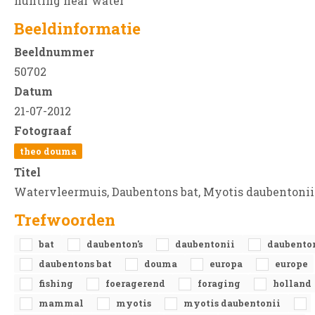
hunting near water
Beeldinformatie
Beeldnummer
50702
Datum
21-07-2012
Fotograaf
theo douma
Titel
Watervleermuis, Daubentons bat, Myotis daubentonii
Trefwoorden
bat
daubenton's
daubentonii
daubento
daubentons bat
douma
europa
europe
fishing
foeragerend
foraging
holland
mammal
myotis
myotis daubentonii