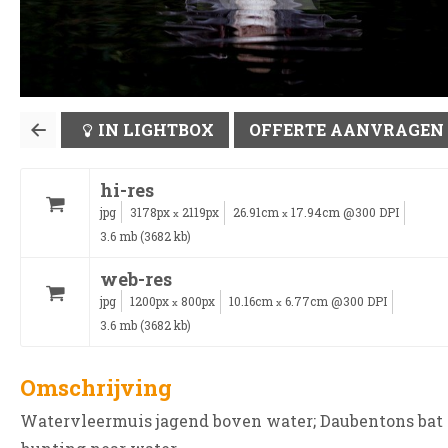
IN LIGHTBOX
OFFERTE AANVRAGEN
hi-res
jpg
3178px
2119px
26.91cm
17.94cm @300 DPI
x
x
3.6 mb (3682 kb)
web-res
jpg
1200px
800px
10.16cm
6.77cm @300 DPI
x
x
3.6 mb (3682 kb)
Omschrijving
Watervleermuis jagend boven water; Daubentons bat