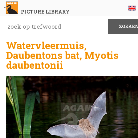
PICTURE LIBRARY
Watervleermuis,
Daubentons bat, Myotis
daubentonii