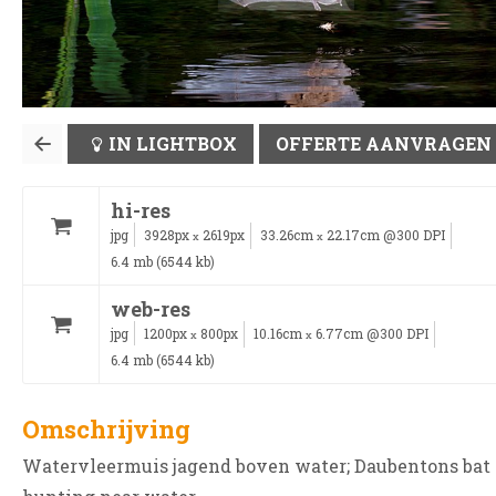
IN LIGHTBOX
OFFERTE AANVRAGEN
hi-res
jpg
3928px
2619px
33.26cm
22.17cm @300 DPI
x
x
6.4 mb (6544 kb)
web-res
jpg
1200px
800px
10.16cm
6.77cm @300 DPI
x
x
6.4 mb (6544 kb)
Omschrijving
Watervleermuis jagend boven water; Daubentons bat