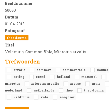
Beeldnummer
50680
Datum
01-04-2013
Fotograaf
theo douma
Titel
Veldmuis, Common Vole, Microtus arvalis
Trefwoorden
arvalis
common
common vole
douma
eating
etend
holland
mammal
microtus
microtus arvalis
mouse
muis
nederland
netherlands
theo
theo douma
veldmuis
vole
zoogdier