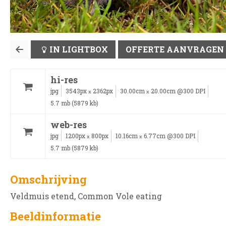
IN LIGHTBOX
OFFERTE AANVRAGEN
hi-res
jpg
3543px
2362px
30.00cm
20.00cm @300 DPI
x
x
5.7 mb (5879 kb)
web-res
jpg
1200px
800px
10.16cm
6.77cm @300 DPI
x
x
5.7 mb (5879 kb)
Omschrijving
Veldmuis etend, Common Vole eating
Beeldinformatie