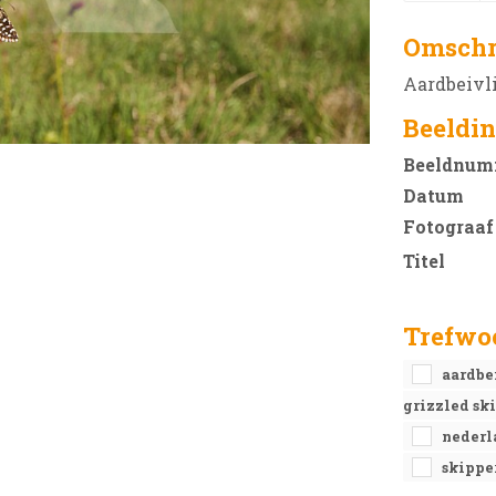
Omschr
Aardbeivli
Beeldin
Beeldnum
Datum
Fotograaf
Titel
Trefwo
aardbe
grizzled sk
neder
skippe