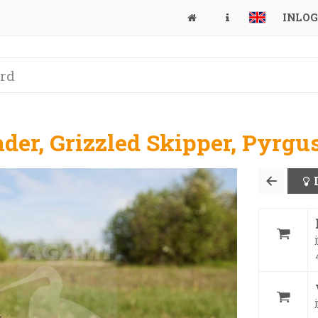
INLO
der, Grizzled Skipper, Pyrg