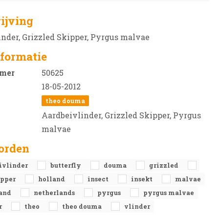
ijving
nder, Grizzled Skipper, Pyrgus malvae
formatie
mer
50625
18-05-2012
theo douma
Aardbeivlinder, Grizzled Skipper, Pyrgus
malvae
orden
ivlinder
butterfly
douma
grizzled
ipper
holland
insect
insekt
malvae
land
netherlands
pyrgus
pyrgus malvae
r
theo
theo douma
vlinder