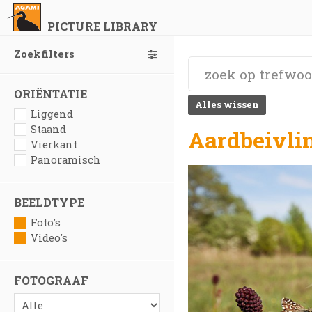
PICTURE LIBRARY
Zoekfilters
ORIËNTATIE
Alles wissen
Liggend
Staand
Aardbeivlin
Vierkant
Panoramisch
BEELDTYPE
Foto's
Video's
FOTOGRAAF