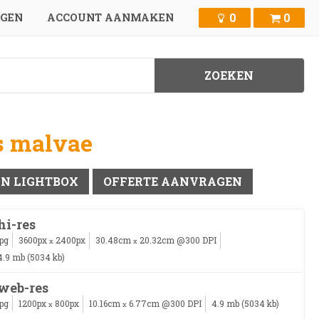
0
0
GGEN
ACCOUNT AANMAKEN
us malvae
IN LIGHTBOX
OFFERTE AANVRAGEN
hi-res
jpg
3600px
2400px
30.48cm
20.32cm @300 DPI
x
x
4.9 mb (5034 kb)
web-res
jpg
1200px
800px
10.16cm
6.77cm @300 DPI
4.9 mb (5034 kb)
x
x