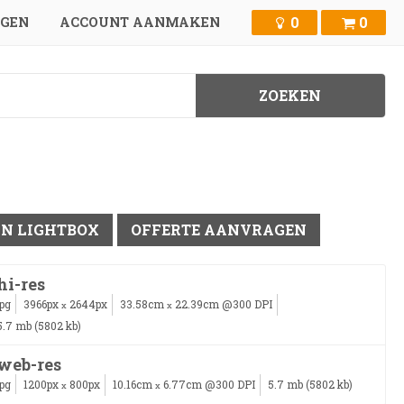
0
0
GGEN
ACCOUNT AANMAKEN
IN LIGHTBOX
OFFERTE AANVRAGEN
hi-res
jpg
3966px
2644px
33.58cm
22.39cm @300 DPI
x
x
5.7 mb (5802 kb)
web-res
jpg
1200px
800px
10.16cm
6.77cm @300 DPI
5.7 mb (5802 kb)
x
x