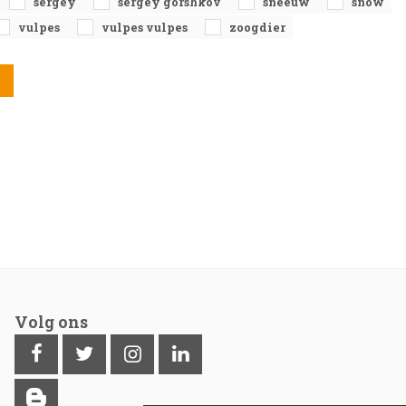
sergey
sergey gorshkov
sneeuw
snow
vulpes
vulpes vulpes
zoogdier
Volg ons