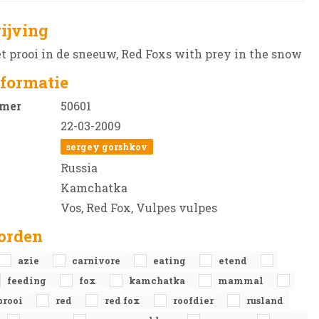
ijving
 prooi in de sneeuw, Red Foxs with prey in the snow
formatie
mer
50601
22-03-2009
sergey gorshkov
Russia
Kamchatka
Vos, Red Fox, Vulpes vulpes
orden
azie
carnivore
eating
etend
feeding
fox
kamchatka
mammal
prooi
red
red fox
roofdier
rusland