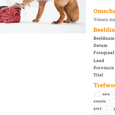
Omschr
Vossen met
Beeldin
Beeldnum
Datum
Fotograaf
Land
Provincie
Titel
Trefwo
asia
etende
prey