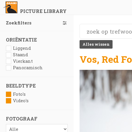
PICTURE LIBRARY
Zoekfilters
ORIËNTATIE
Alles wissen
Liggend
Staand
Vos, Red F
Vierkant
Panoramisch
BEELDTYPE
Foto's
Video's
FOTOGRAAF