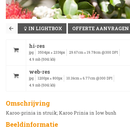
IN LIGHTBOX
OFFERTE AANVRAGEN
hi-res
jpg
3504px
2336px
29.67cm
19.78cm @300 DPI
x
x
4.9 mb (5061 kb)
web-res
jpg
1200px
800px
10.16cm
6.77cm @300 DPI
x
x
4.9 mb (5061 kb)
Omschrijving
Karoo-prinia in struik; Karoo Prinia in low bush
Beeldinformatie