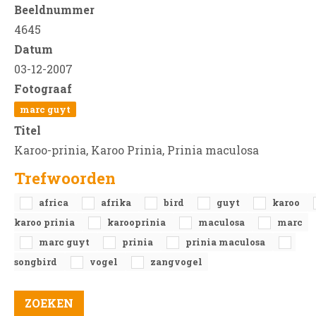
Beeldnummer
4645
Datum
03-12-2007
Fotograaf
marc guyt
Titel
Karoo-prinia, Karoo Prinia, Prinia maculosa
Trefwoorden
africa
afrika
bird
guyt
karoo
karoo prinia
karooprinia
maculosa
marc
marc guyt
prinia
prinia maculosa
songbird
vogel
zangvogel