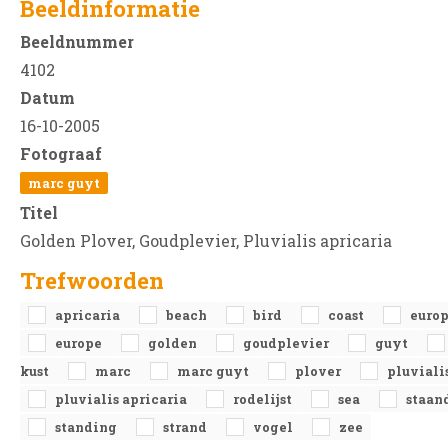
Beeldinformatie
Beeldnummer
4102
Datum
16-10-2005
Fotograaf
marc guyt
Titel
Golden Plover, Goudplevier, Pluvialis apricaria
Trefwoorden
apricaria
beach
bird
coast
euro
europe
golden
goudplevier
guyt
kust
marc
marc guyt
plover
pluviali
pluvialis apricaria
rodelijst
sea
staan
standing
strand
vogel
zee