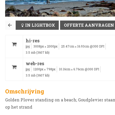
IN LIGHTBOX
OFFERTE AANVRAGEN
hi-res
jpg
3008px
2000px
25.47cm
16.93cm @300 DPI
x
x
3.5 mb (3607 kb)
web-res
jpg
1200px
798px
10.16cm
6.76cm @300 DPI
x
x
3.5 mb (3607 kb)
Omschrijving
Golden Plover standing on a beach; Goudplevier staa
op het strand