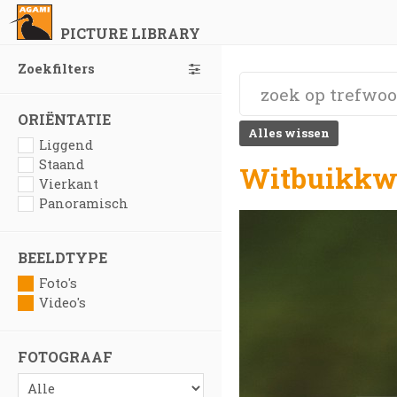
PICTURE LIBRARY
Zoekfilters
ORIËNTATIE
Alles wissen
Liggend
Staand
Witbuikkwa
Vierkant
Panoramisch
BEELDTYPE
Foto's
Video's
FOTOGRAAF