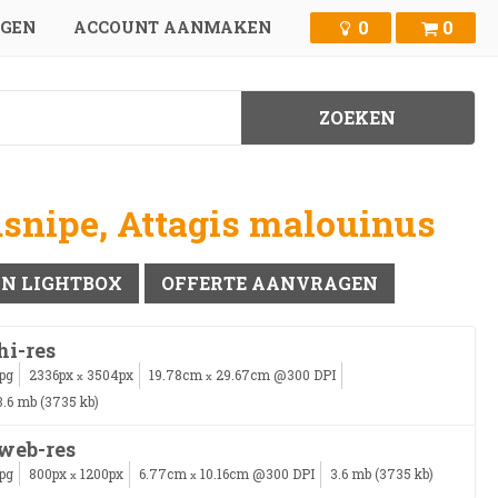
0
0
GGEN
ACCOUNT AANMAKEN
snipe, Attagis malouinus
IN LIGHTBOX
OFFERTE AANVRAGEN
hi-res
jpg
2336px
3504px
19.78cm
29.67cm @300 DPI
x
x
3.6 mb (3735 kb)
web-res
jpg
800px
1200px
6.77cm
10.16cm @300 DPI
3.6 mb (3735 kb)
x
x