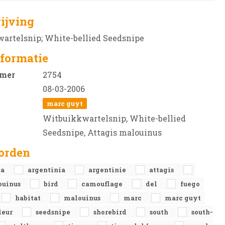
ijving
artelsnip; White-bellied Seedsnipe
formatie
mer
2754
08-03-2006
marc guyt
Witbuikkwartelsnip, White-bellied
Seedsnipe, Attagis malouinus
orden
ca
argentinia
argentinie
attagis
ouinus
bird
camouflage
del
fuego
habitat
malouinus
marc
marc guyt
leur
seedsnipe
shorebird
south
south-