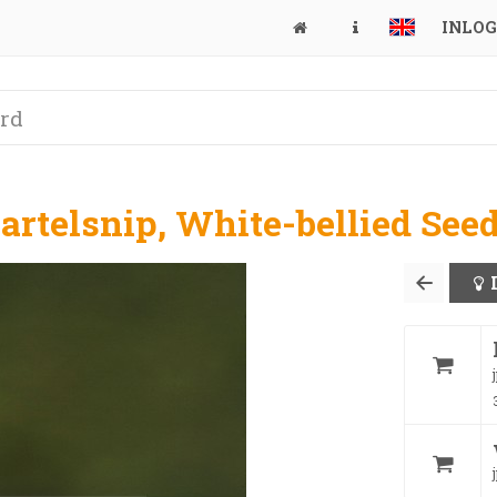
INLO
rtelsnip, White-bellied Seed