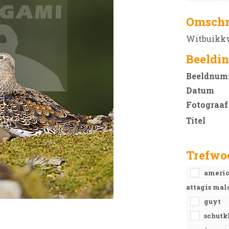
Omschr
Witbuikkw
Beeldin
Beeldnum
Datum
Fotograaf
Titel
Trefwo
ameri
attagis mal
guyt
schutk