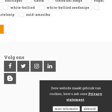
steltloper
tierra
tierra del fuego
vogel
white-bellied
white-bellied seedsnipe
rtelsnip
zuid-amerika
Volg ons
Deze website maakt gebruik van
cookies, leest u aub onze
Privacy
statement
.
meer informatie
akkoord